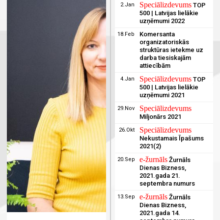
Speciālizdevums
2.Jan
TOP
500 | Latvijas lielākie
uzņēmumi 2022
Komersanta
18.Feb
organizatoriskās
struktūras ietekme uz
darba tiesiskajām
attiecībām
Speciālizdevums
4.Jan
TOP
500 | Latvijas lielākie
uzņēmumi 2021
Speciālizdevums
29.Nov
Miljonārs 2021
Speciālizdevums
26.Okt
Nekustamais Īpašums
2021(2)
e-žurnāls
20.Sep
Žurnāls
Dienas Bizness,
2021.gada 21.
septembra numurs
e-žurnāls
13.Sep
Žurnāls
Dienas Bizness,
2021.gada 14.