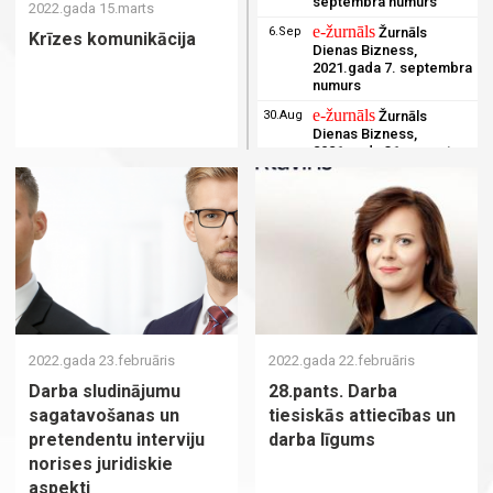
septembra numurs
2022.gada 15.marts
e-žurnāls
6.Sep
Žurnāls
Krīzes komunikācija
Dienas Bizness,
2021.gada 7. septembra
numurs
e-žurnāls
30.Aug
Žurnāls
Dienas Bizness,
2021.gada 31. augusta
numurs
e-žurnāls
23.Aug
Žurnāls
Dienas Bizness,
2021.gada 24. augusta
numurs
e-žurnāls
16.Aug
Žurnāls
Dienas Bizness,
2021.gada 17. augusta
numurs
2022.gada 23.februāris
2022.gada 22.februāris
e-žurnāls
9.Aug
Žurnāls
Dienas Bizness,
Darba sludinājumu
28.pants. Darba
2021.gada 10. augusta
sagatavošanas un
tiesiskās attiecības un
numurs
pretendentu interviju
darba līgums
e-žurnāls
2.Aug
Žurnāls
norises juridiskie
Dienas Bizness,
aspekti
2021.gada 3. augusta