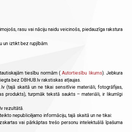
imojošs, rasu vai nāciju naidu veicinošs, piedauzīga rakstura
u un iztikt bez rupjībām.
rptautiskajām tiesību normām (
Autortiesību likums
). Jebkura
liegta bez DBHUB.lv rakstiskas atļaujas.
v (tajā skaitā un ne tikai sensitīvie materiāli, fotogrāfijas,
s produkts), turpmāk tekstā saukts – materiāli, ir likumīgi
v rezultātā.
teikto nepublicējamo informāciju, tajā skaitā un ne tikai:
aizskartas vai pārkāptas trešo personu intelektuālā īpašuma