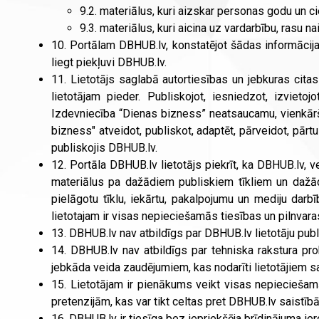
9.2. materiālus, kuri aizskar personas godu un ci
9.3. materiālus, kuri aicina uz vardarbību, rasu n
10. Portālam DBHUB.lv, konstatējot šādas informācijas
liegt piekļuvi DBHUB.lv.
11. Lietotājs saglabā autortiesības un jebkuras cita
lietotājam pieder. Publiskojot, iesniedzot, izviet
Izdevniecība “Dienas bizness” neatsaucamu, vienkāršu
bizness" atveidot, publiskot, adaptēt, pārveidot, pārtulk
publiskojis DBHUB.lv.
12. Portāla DBHUB.lv lietotājs piekrīt, ka DBHUB.lv, 
materiālus pa dažādiem publiskiem tīkliem un dažād
pielāgotu tīklu, iekārtu, pakalpojumu un mediju darb
lietotajam ir visas nepieciešamās tiesības un pilnvaras
13. DBHUB.lv nav atbildīgs par DBHUB.lv lietotāju pub
14. DBHUB.lv nav atbildīgs par tehniska rakstura pr
jebkāda veida zaudējumiem, kas nodarīti lietotājiem s
15. Lietotājam ir pienākums veikt visas nepieciešam
pretenzijām, kas var tikt celtas pret DBHUB.lv saistībā
16. DBHUB.lv ir tiesīga bez iepriekšēja brīdinājuma iero