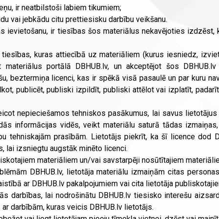
eņu, ir neatbilstoši labiem tikumiem;
aidu vai jebkādu citu prettiesisku darbību veikšanu.
 ievietošanu, ir tiesības šos materiālus nekavējoties izdzēst, k
s tiesības, kuras attiecībā uz materiāliem (kurus iesniedz, iz
ojot materiālus portālā DBHUB.lv, un akceptējot šos DBHUB.lv
, beztermiņa licenci, kas ir spēkā visā pasaulē un par kuru nav
ot, publicēt, publiski izpildīt, publiski attēlot vai izplatīt, pad
veicot nepieciešamos tehniskos pasākumus, lai savus lietotājus n
ās informācijas vidēs, veikt materiālu saturā tādas izmaiņas
ību tehniskajām prasībām. Lietotājs piekrīt, ka šī licence dod 
, lai izsniegtu augstāk minēto licenci.
liskotajiem materiāliem un/vai savstarpēji nosūtītajiem materiāl
oblēmām DBHUB.lv, lietotāja materiālu izmaiņām citas personas
aistībā ar DBHUB.lv pakalpojumiem vai cita lietotāja publiskotaj
ās darbības, lai nodrošinātu DBHUB.lv tiesisko interešu aizsa
 ar darbībām, kuras veicis DBHUB.lv lietotājs.
bežot vai liegt lietotājam pieeju tīmekļa vietnei, dzēst vai mainīt