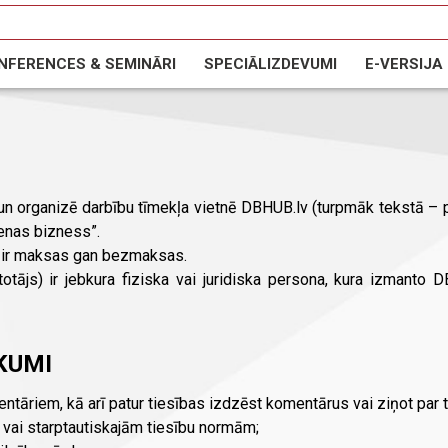
NFERENCES & SEMINĀRI
SPECIĀLIZDEVUMI
E-VERSIJA
AIN
NODOKĻI
DARBA DROŠĪBA
FINANSES
LABĀ 
 IZDEVUMI
NOZARES IZDEVUMI
AVIGATION
bas rokasgrāmata
Būvniecības vadības rokasgrāmat
entāri
Meža nozares rokasgrāmata
roju pārvaldības rokasgrāmata
Nekustamā īpašuma rokasgrāma
 un organizē darbību tīmekļa vietnē DBHUB.lv (turpmāk tekstā –
rokasgrāmata
ienas bizness”.
āmata
i ir maksas gan bezmaksas.
ātās partnerības
totājs) ir jebkura fiziska vai juridiska persona, kura izmant
umu konkursu rokasgrāmata
asgrāmata
KUMI
ntāriem, kā arī patur tiesības izdzēst komentārus vai ziņot par 
s vai starptautiskajām tiesību normām;