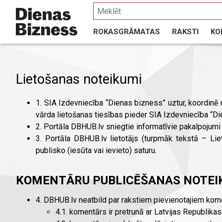
Pārlekt
uz
galveno
ROKASGRĀMATAS
RAKSTI
KO
saturu
M
VISI RAKSTI
AKTUĀLI
PERSONĀLS
UZŅĒMĒJS
IZDEVUMI PAR NODOKĻIEM
LIKUMDOŠANAS
N
VADĪBA
Dabas resursu nodokļa likuma komentāri
Darba aizsardzī
Lietošanas noteikumi
Likuma "Par iedzīvotāju ienākuma nodokli"
Darba likuma kom
komentāri
Dokumentu un bi
Likuma "Par nodokļiem un nodevām" komentāri
1. SIA Izdevniecība “Dienas bizness” uztur, koordinē
Grāmatvedības 
vārda lietošanas tiesības pieder SIA Izdevniecība “D
Likuma "Par valsts sociālo apdrošināšanu"
Līgumu rokasgr
komentāri
2. Portāla DBHUB.lv sniegtie informatīvie pakalpojum
Pievienotās vērtības nodokļa (PVN) likuma
Publiskās un priv
3. Portāla DBHUB.lv lietotājs (turpmāk tekstā – Lie
komentāri
rokasgrāmata
publisko (iesūta vai ievieto) saturu.
Uzņēmumu ienākuma nodokļa likuma
Publisko iepirk
komentāri
Tiesvedības rok
KOMENTĀRU PUBLICĒŠANAS NOTEI
4. DBHUB.lv neatbild par rakstiem pievienotajiem kome
4.1. komentārs ir pretrunā ar Latvijas Republika