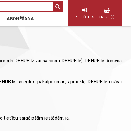
PIESLĒGTIES
GROZS (0)
USER
ABONĒŠANA
ACCOUNT
PRAKSE
VIEDOKĻI
TIESVEDĪBA
NODERĪGI
UZŅĒMUMU VADĪBAS IZDEVUMI
MENU
a
Eksporta ceļvedis
Finanšu vadības rokasgrāmata
ta
Investīciju rokasgrāmata
 portāls DBHUB.lv vai saīsināti DBHUB.lv). DBHUB.lv domēna
Mārketinga rokasgrāmata
Pārdošanas vadības rokasgrāmata
Personāla vadības rokasgrāmata
o DBHUB.lv sniegtos pakalpojumus, apmeklē DBHUB.lv un/vai
Projektu vadīšanas rokasgrāmata
Reputācijas vadības rokasgrāmata
Riska vadības rokasgrāmata
Uzņēmuma vadītāja rokasgrāmata
to tiesību sargājošām iestādēm, ja: