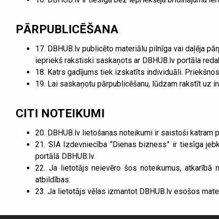
PĀRPUBLICĒŠANA
17. DBHUB.lv publicēto materiālu pilnīga vai daļēja pār
iepriekš rakstiski saskaņots ar DBHUB.lv portāla redakc
18. Katrs gadījums tiek izskatīts individuāli. Priekšno
19. Lai saskaņotu pārpublicēšanu, lūdzam rakstīt uz 
CITI NOTEIKUMI
20. DBHUB.lv lietošanas noteikumi ir saistoši katram pak
21. SIA Izdevniecība “Dienas bizness” ir tiesīga jeb
portālā DBHUB.lv.
22. Ja lietotājs neievēro šos noteikumus, atkarībā
atbildības.
23. Ja lietotājs vēlas izmantot DBHUB.lv esošos mater