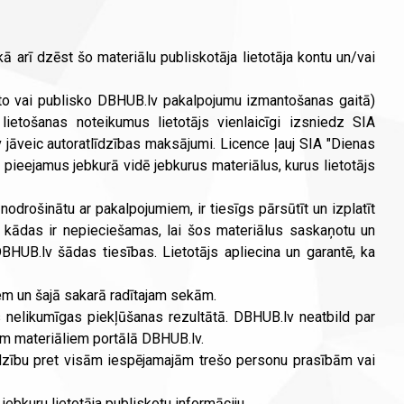
ā arī dzēst šo materiālu publiskotāja lietotāja kontu un/vai
vieto vai publisko DBHUB.lv pakalpojumu izmantošanas gaitā)
 lietošanas noteikumus lietotājs vienlaicīgi izsniedz SIA
 jāveic autoratlīdzības maksājumi. Licence ļauj SIA "Dienas
arīt pieejamus jebkurā vidē jebkurus materiālus, kurus lietotājs
odrošinātu ar pakalpojumiem, ir tiesīgs pārsūtīt un izplatīt
, kādas ir nepieciešamas, lai šos materiālus saskaņotu un
DBHUB.lv šādas tiesības. Lietotājs apliecina un garantē, ka
iem un šajā sakarā radītajam sekām.
 nelikumīgas piekļūšanas rezultātā. DBHUB.lv neatbild par
iem materiāliem portālā DBHUB.lv.
rdzību pret visām iespējamajām trešo personu prasībām vai
 jebkuru lietotāja publiskotu informāciju.