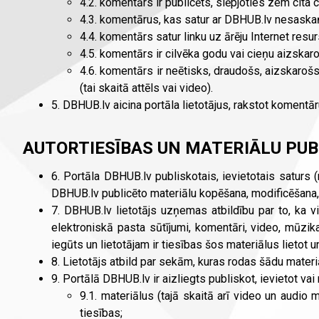
4.2. komentārs ir publicēts, slēpjoties zem cita c
4.3. komentārus, kas satur ar DBHUB.lv nesaska
4.4. komentārs satur linku uz ārēju Internet resur
4.5. komentārs ir cilvēka godu vai cieņu aizskar
4.6. komentārs ir neētisks, draudošs, aizskarošs
(tai skaitā attēls vai video).
5. DBHUB.lv aicina portāla lietotājus, rakstot komentār
AUTORTIESĪBAS UN MATERIĀLU PU
6. Portāla DBHUB.lv publiskotais, ievietotais saturs 
DBHUB.lv publicēto materiālu kopēšana, modificēšana, u
7. DBHUB.lv lietotājs uzņemas atbildību par to, ka viņa
elektroniskā pasta sūtījumi, komentāri, video, mūzik
iegūts un lietotājam ir tiesības šos materiālus lietot 
8. Lietotājs atbild par sekām, kuras rodas šādu mater
9. Portālā DBHUB.lv ir aizliegts publiskot, ievietot vai
9.1. materiālus (tajā skaitā arī video un audio
tiesības;