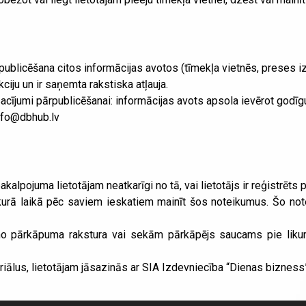
publicēšana citos informācijas avotos (tīmekļa vietnēs, preses iz
iju un ir saņemta rakstiska atļauja.
sacījumi pārpublicēšanai: informācijas avots apsola ievērot godīg
info@dbhub.lv
alpojuma lietotājam neatkarīgi no tā, vai lietotājs ir reģistrēts p
kurā laikā pēc saviem ieskatiem mainīt šos noteikumus. Šo note
 no pārkāpuma rakstura vai sekām pārkāpējs saucams pie likumā
iālus, lietotājam jāsazinās ar SIA Izdevniecība “Dienas bizness”