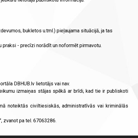
devumos, bukletos u.tml.) pieļaujama situācijā, ja tas
u praksi - precīzi norādīt un noformēt pirmavotu.
ortāla DBHUB.lv lietotājs vai nav.
ikumu izmaiņas stājas spēkā ar brīdi, kad tie ir publiskoti
 noteiktās civiltiesiskās, administratīvās vai kriminālās
, zvanot pa tel. 67063286.