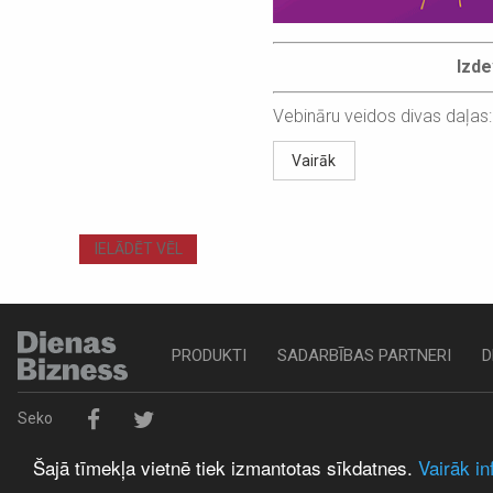
Izde
Vebināru veidos divas daļas
Vairāk
IELĀDĒT VĒL
PRODUKTI
SADARBĪBAS PARTNERI
D
Seko
Šajā tīmekļa vietnē tiek izmantotas sīkdatnes.
Vairāk in
© 2019 SIA Izdevniecība DIENAS BIZNESS