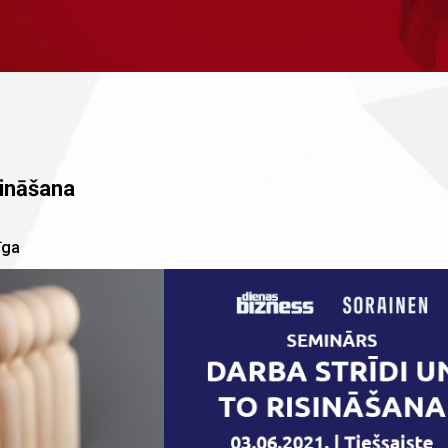
sināšana
īga