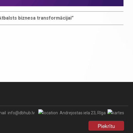
tbalsts biznesa transformācijai”
info@dbhub.lv
Andrejostas iela 23, Rīga
Piekrītu
eikumi
Abonēšanas līgums
Reklāma
Kontakti
Atsauksmes