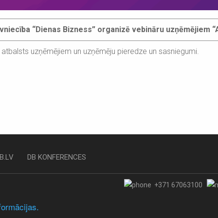
vniecība “Dienas Bizness” organizē vebināru uzņēmējiem “A
: atbalsts uzņēmējiem un uzņēmēju pieredze un sasniegumi.
B.LV
DB KONFERENCES
+371 67063100
formācijas.
Par mums
Lietošanas not