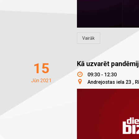
Vairāk
Kā uzvarēt pandēmija
15
09:30 - 12:30
Jūn 2021
Andrejostas iela 23
,
R