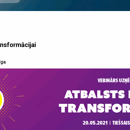
ansformācijai
īga