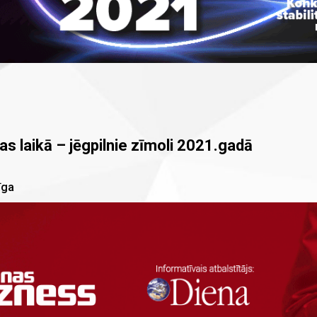
s laikā – jēgpilnie zīmoli 2021.gadā
īga