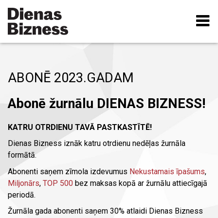
Pārlekt
uz
galveno
saturu
ABONĒ 2023.GADAM
Abonē žurnālu DIENAS BIZNESS!
KATRU OTRDIENU TAVĀ PASTKASTĪTĒ!
Dienas Bizness iznāk katru otrdienu nedēļas žurnāla
formātā.
Abonenti saņem zīmola izdevumus
Nekustamais īpašums
,
Miljonārs
,
TOP 500
bez maksas kopā ar žurnālu attiecīgajā
periodā.
Žurnāla gada abonenti saņem 30% atlaidi Dienas Bizness