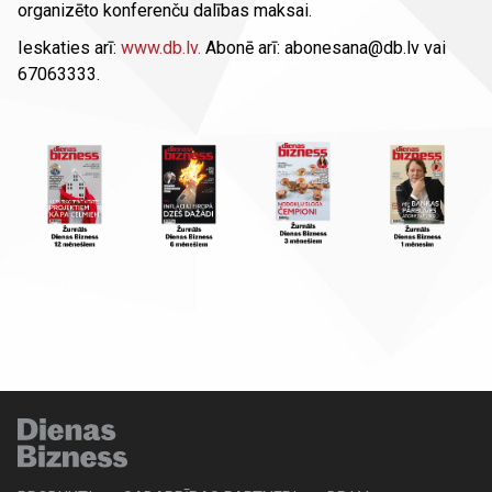
organizēto konferenču dalības maksai.
Ieskaties arī:
www.db.lv.
Abonē arī: abonesana@db.lv vai
67063333.