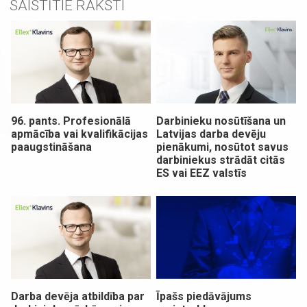
SAISTĪTIE RAKSTI
96. pants. Profesionālā
Darbinieku nosūtīšana un
apmācība vai kvalifikācijas
Latvijas darba devēju
paaugstināšana
pienākumi, nosūtot savus
darbiniekus strādāt citās
ES vai EEZ valstīs
Darba devēja atbildība par
Īpašs piedāvājums