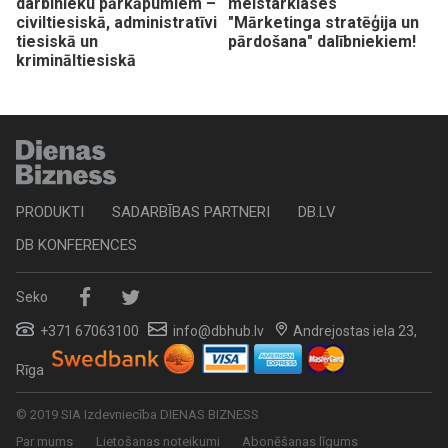
darbinieku pārkāpumiem –
meistarklases
civiltiesiskā, administratīvi
"Mārketinga stratēģija un
tiesiskā un
pārdošana" dalībniekiem!
krimināltiesiskā
PRODUKTI
SADARBĪBAS PARTNERI
DB.LV
DB KONFERENCES
Seko
+371 67063100
info@dbhub.lv
Andrejostas iela 23,
Rīga
© 2019 SIA Izdevniecība DIENAS BIZNESS
Par mums
Lietošanas noteikumi
Abonēšanas līgums