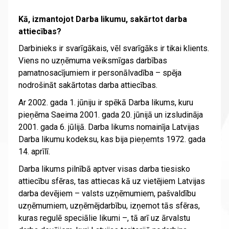
Kā, izmantojot Darba likumu, sakārtot darba
attiecības?
Darbinieks ir svarīgākais, vēl svarīgāks ir tikai klients.
Viens no uzņēmuma veiksmīgas darbības
pamatnosacījumiem ir personālvadība – spēja
nodrošināt sakārtotas darba attiecības.
Ar 2002. gada 1. jūniju ir spēkā Darba likums, kuru
pieņēma Saeima 2001. gada 20. jūnijā un izsludināja
2001. gada 6. jūlijā. Darba likums nomainīja Latvijas
Darba likumu kodeksu, kas bija pieņemts 1972. gada
14. aprīlī.
Darba likums pilnībā aptver visas darba tiesisko
attiecību sfēras, tas attiecas kā uz vietējiem Latvijas
darba devējiem – valsts uzņēmumiem, pašvaldību
uzņēmumiem, uzņēmējdarbību, izņemot tās sfēras,
kuras regulē speciālie likumi –, tā arī uz ārvalstu