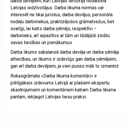
darba devējiem, kuri Latvijas teritorijā nodarbina
Latvijas iedzīvotājus. Darba likuma normas var
interesēt ne tikai juristus, darba devējus, personāla
nodaļu darbiniekus, praktizējošos grāmatvežus, bet
svarīgi, lai katrs darba ņēmējs, respektīvi –
darbinieks, arī iepazītos ar tām un tādējādi zinātu
savas tiesības un pienākumus.
Darba likums sabalansē darba devēja un darba ņēmēja
attiecības, un likums ir izdevīgs gan darba ņēmējiem,
gan arī darba devējiem, ja vien puses māk to izmantot.
Rokasgrāmata «Darba likuma komentāri» ir
pilnīgākais izdevums Latvijā ar plašiem ekspertu
skaidrojumiem un komentāriem katram Darba likuma
pantam, iekļaujot Latvijas tiesu praksi.