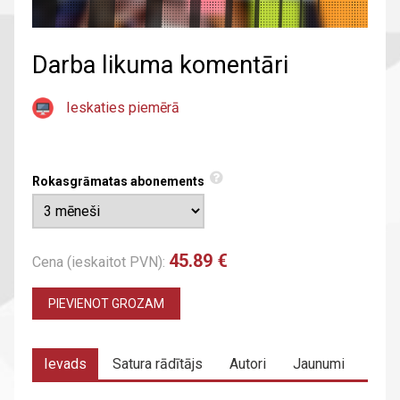
Darba likuma komentāri
Ieskaties piemērā
Rokasgrāmatas abonements
45.89 €
Cena (ieskaitot PVN):
PIEVIENOT GROZAM
Ievads
Satura rādītājs
Autori
Jaunumi