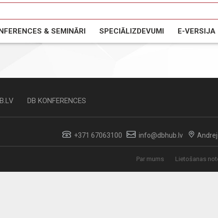
NFERENCES & SEMINĀRI
SPECIĀLIZDEVUMI
E-VERSIJA
AIN
NODOKĻI
DARBA DROŠĪBA
FINANSES
LABĀ 
 IZDEVUMI
NOZARES IZDEVUMI
AVIGATION
bas rokasgrāmata
Būvniecības vadības rokasgrāmat
entāri
Meža nozares rokasgrāmata
roju pārvaldības rokasgrāmata
Nekustamā īpašuma rokasgrāma
B.LV
DB KONFERENCES
rokasgrāmata
āmata
ātās partnerības
+371 67063100
info@dbhub.lv
Andrejo
umu konkursu rokasgrāmata
Par mums
Lietošanas not
asgrāmata