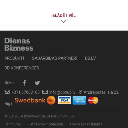
IELĀDĒT VĒL
PRODUKTI
SADARBĪBAS PARTNERI
DB.LV
DB KONFERENCES
Seko
+371 67063100
info@dbhub.lv
Andrejostas iela 23,
Rīga
© 2019 SIA Izdevniecība DIENAS BIZNESS
Par mums
Lietošanas noteikumi
Abonēšanas līgums