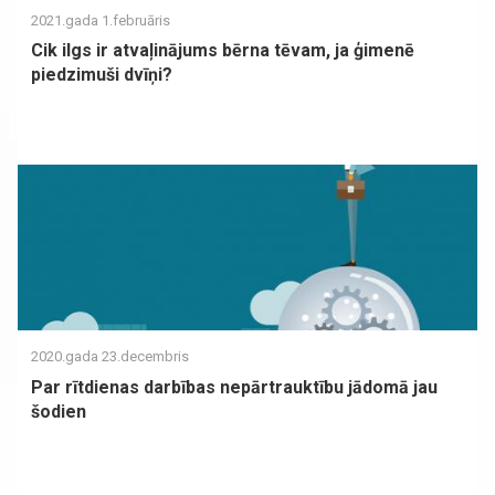
2021.gada 1.februāris
Cik ilgs ir atvaļinājums bērna tēvam, ja ģimenē
piedzimuši dvīņi?
2020.gada 23.decembris
Par rītdienas darbības nepārtrauktību jādomā jau
šodien