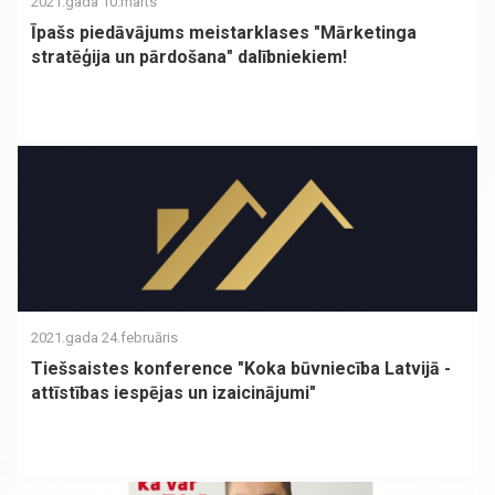
2021.gada 10.marts
Īpašs piedāvājums meistarklases "Mārketinga
stratēģija un pārdošana" dalībniekiem!
2021.gada 24.februāris
Tiešsaistes konference "Koka būvniecība Latvijā -
attīstības iespējas un izaicinājumi"