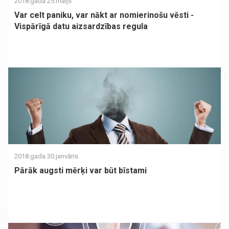
2018.gada 25.maijs
Var celt paniku, var nākt ar nomierinošu vēsti -
Vispārīgā datu aizsardzības regula
2018.gada 30.janvāris
Pārāk augsti mērķi var būt bīstami