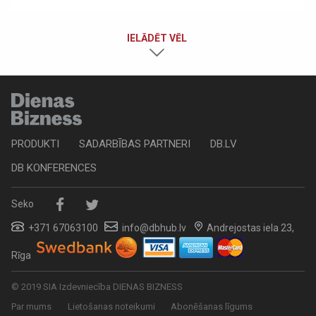
IELĀDĒT VĒL
PRODUKTI
SADARBĪBAS PARTNERI
DB.LV
DB KONFERENCES
Seko
+371 67063100
info@dbhub.lv
Andrejostas iela 23,
Rīga
© 2019 SIA Izdevniecība DIENAS BIZNESS
Par mums
Lietošanas noteikumi
Abonēšanas līgums