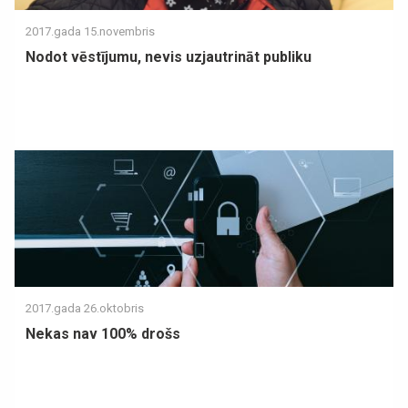
2017.gada 15.novembris
Nodot vēstījumu, nevis uzjautrināt publiku
2017.gada 26.oktobris
Nekas nav 100% drošs