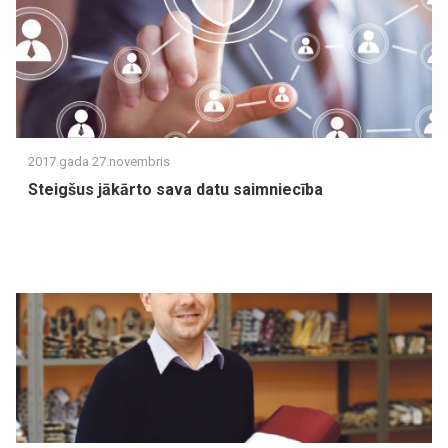
2017.gada 27.novembris
Steigšus jākārto sava datu saimniecība