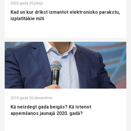
2020.gada 26.jūnijs
Kad un kur drīkst izmantot elektronisko parakstu,
izplatītākie mīti
2019.gada 20.decembris
Kā neizdegt gada beigās? Kā īstenot
apņemšanos jaunajā 2020. gadā?