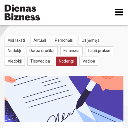
Pārlekt
uz
galveno
saturu
Visi raksti
Aktuāli
Personāls
Uzņēmējs
RAKSTU
Nodokļi
Darba drošība
Finanses
Labā prakse
KATEGORIJAS
Viedokļi
Tiesvedība
Noderīgi
Vadība