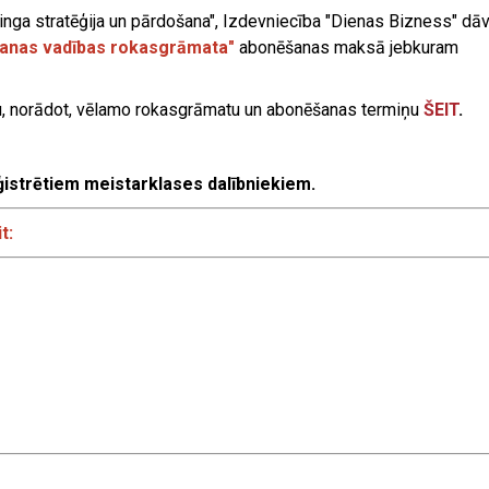
inga stratēģija un pārdošana", Izdevniecība "Dienas Bizness" dāv
anas vadības rokasgrāmata"
abonēšanas maksā jebkuram
etu, norādot, vēlamo rokasgrāmatu un abonēšanas termiņu
ŠEIT
.
istrētiem meistarklases dalībniekiem.
it: