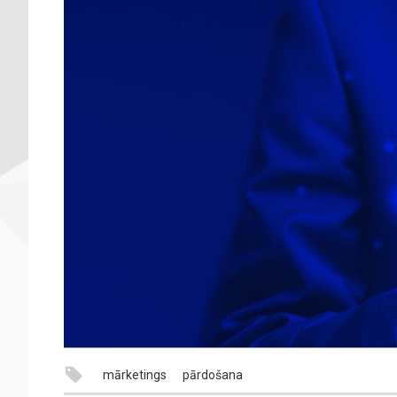
mārketings
pārdošana