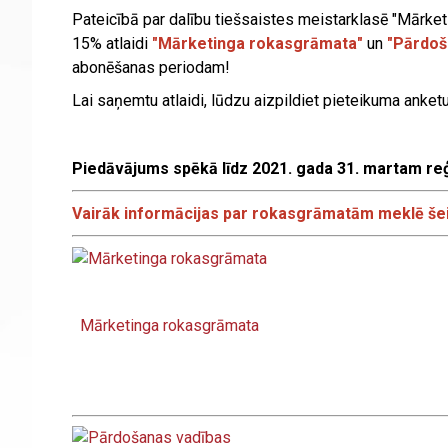
Pateicībā par dalību tiešsaistes meistarklasē "Mārket
15% atlaidi
"Mārketinga rokasgrāmata"
un
"Pārdoš
abonēšanas periodam!
Lai saņemtu atlaidi, lūdzu aizpildiet pieteikuma ank
Piedāvājums spēkā līdz 2021. gada 31. martam reģ
Vairāk informācijas par rokasgrāmatām meklē še
Mārketinga rokasgrāmata