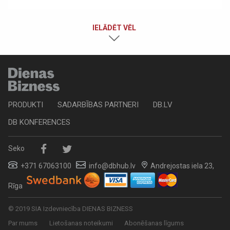
IELĀDĒT VĒL
PRODUKTI
SADARBĪBAS PARTNERI
DB.LV
DB KONFERENCES
Seko
+371 67063100
info@dbhub.lv
Andrejostas iela 23,
Rīga
© 2019 SIA Izdevniecība DIENAS BIZNESS
Par mums
Lietošanas noteikumi
Abonēšanas līgums