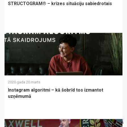
STRUCTOGRAM® – krīzes situāciju sabiedrotais
2020.gada 20.marts
Instagram algoritmi – kā šobrīd tos izmantot
uzņēmumā