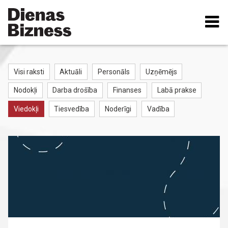
Pārlekt
uz
galveno
saturu
Visi raksti
Aktuāli
Personāls
Uzņēmējs
RAKSTU
Nodokļi
Darba drošība
Finanses
Labā prakse
KATEGORIJAS
Viedokļi
Tiesvedība
Noderīgi
Vadība