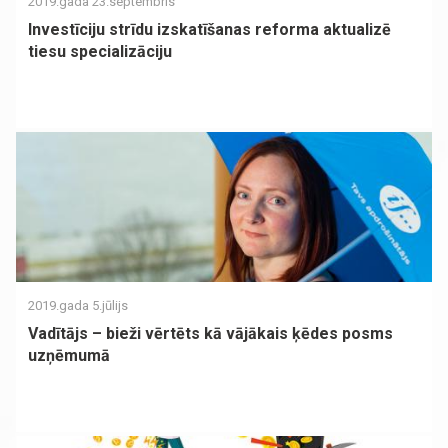
2019.gada 23.septembris
Investīciju strīdu izskatīšanas reforma aktualizē
tiesu specializāciju
2019.gada 5.jūlijs
Vadītājs – bieži vērtēts kā vājākais ķēdes posms
uzņēmumā