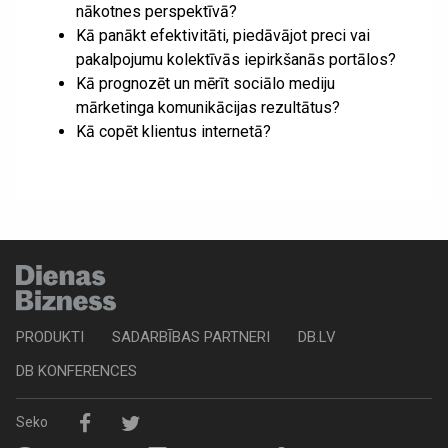
nākotnes perspektīvā?
Kā panākt efektivitāti, piedāvājot preci vai
pakalpojumu kolektīvās iepirkšanās portālos?
Kā prognozēt un mērīt sociālo mediju
mārketinga komunikācijas rezultātus?
Kā copēt klientus internetā?
PRODUKTI
SADARBĪBAS PARTNERI
DB.LV
DB KONFERENCES
Seko