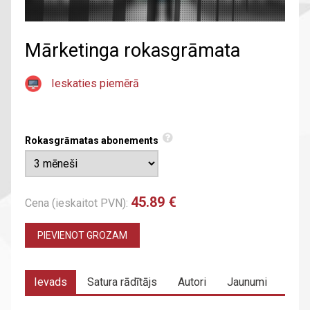
Mārketinga rokasgrāmata
Ieskaties piemērā
Rokasgrāmatas abonements
45.89 €
Cena (ieskaitot PVN):
PIEVIENOT GROZAM
Ievads
Satura rādītājs
Autori
Jaunumi