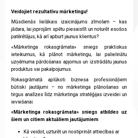
Veidojiet rezultatīvu mārketingu!
Mūsdienās lielākais izaicinājums zīmolam – kas
jādara, lai joprojām spētu piesaistīt un noturēt esošos
patērētājus, kā arī apburt jaunus klientus?
«Mārketinga rokasgrāmata» sniegs praktiskus
ieteikumus, kā plānot mārketingu, lai palielinātu
uzņēmuma pārdošanas apjomus un izstrādātu jaunus
produktus vai pakalpojumus.
Rokasgrāmatā aplūkoti biznesa profesionāļiem
būtiski jautājumi – no mārketinga plānošanas un
tirgus analīzes līdz mārketinga stratēģijas izveidei un
ieviešanai.
«Mārketinga rokasgrāmata» sniegs atbildes uz
šiem un citiem aktuāliem jautājumiem
:
Kā veidot, uzturēt un nostiprināt attiecības ar