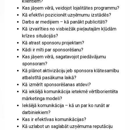
klientiem?
Kas jāņem vērā, veidojot lojalitātes programmu?
Kā efektīvi pozicionēt uzņēmumu izstādēs?
Darbs ar medijiem – kā panākt publicitāti?
Kā izvairīties no visbiežāk pieļautajām kļūdām
krīzes situācijās?
Kā atrast sponsoru projektam?
Kādi ir mīti par sponsorēšanu?
Kas jāņem vērā, sagatavojot piedāvājumu
sponsoram?
Kā plānot aktivizāciju jeb sponsora klātesamību
atbalstītā pasākuma laikā?
Kā izmērīt sponsorēšanas atdevi?
Kā iekšējā komunikācija ietekmē vērtīborientēta
mārketinga modeli?
Iekšējā komunikācija – kā un par ko runāt ar
darbiniekiem?
Kas ir efektīvas komunikācijas?
Kā uzlabot un saglabāt uzņēmuma reputāciju