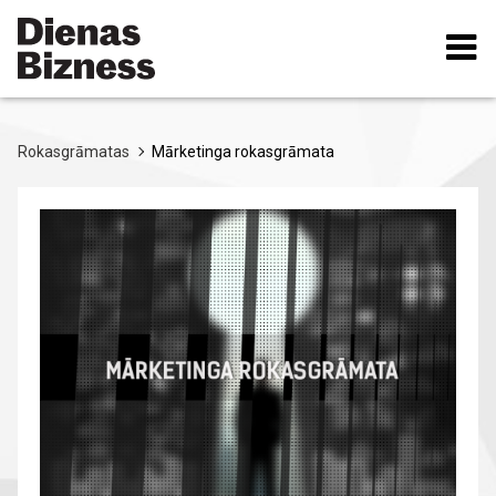
Pārlekt
uz
galveno
saturu
Rokasgrāmatas
Mārketinga rokasgrāmata