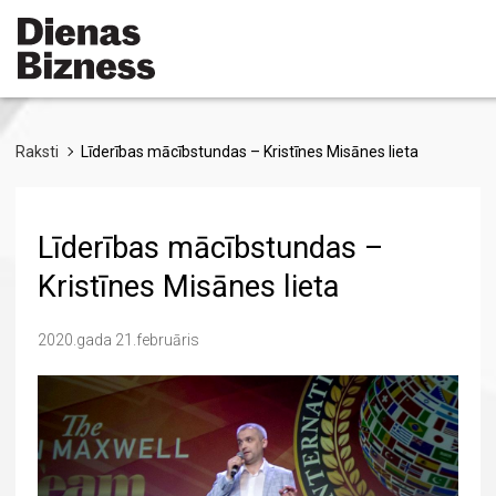
Pārlekt
uz
galveno
saturu
Raksti
Līderības mācībstundas – Kristīnes Misānes lieta
Līderības mācībstundas –
Kristīnes Misānes lieta
2020.gada 21.februāris