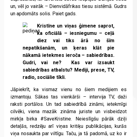
un, vēl jo vairāk – Dienvidāfrikas tiesu sistēmā. Gudrs
un apdomāts solis. Paiet gads.
Kristīne un viņas ģimene saprot,
ka oficiālā – iesniegumu – ceļā
diez vai tiks ārā no šīm
nepatikšanām, un ķeras klāt pie
nākamā ietekmes ieroča – sabiedrības.
Gudri, vai ne? Kas var izsaukt
sabiedrības atbalstu? Mediji, prese, TV,
radio, sociālie tīkli.
Jāpiekrīt, ka vismaz vienu no šiem medijiem es
izmantoju. Sākas tas vienkārši – intervija TV, daži
raksti portālos. Un tad sabiedrībā zināmi, ietekmīgi
cilvēki, viena mazāk zināma juriste un visbeidzot
mirkļa birka #SaveKristine. Neieslīgšu pārāk dziļi
detaļās, redzēju arī viņas kritiķu publikācijas, kurās
viņa nosaukta par viltīgu. Taču, ja tā padomā, uz ko ir