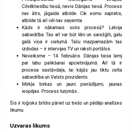
Cilvēktiesību tiesā, nevis Dānijas tiesā. Process
nav ātrs, jāgaida atbilde. Cik esmu sapratis,
atbilde tā arī vēl nav saņemta.
Kāds ir nākamais solis procesā? Latvija
sabiedrība. Tas arī var būt lēni un sarežģīti, galu
galā viņa ir cietumā. Taču mazpamazām tas
izdodas – ir intervijas TV un raksti portālos.
Neveiksme – 14. februāris. Dānijas tiesa lemj
par labu palikšanai apcietinājumā. Arī tā ir
procesa sastāvdaļa, lai kājās jau tiktu celta
sabiedrība un Valsts prezidents.
Mirkļa birkas un jauni pierādījumi, jaunas
iespējas. Process turpinās...
Šis ir loģisks brīdis pāriet uz trešo un pēdējo analīzes
likumu.
Uzvaras likums