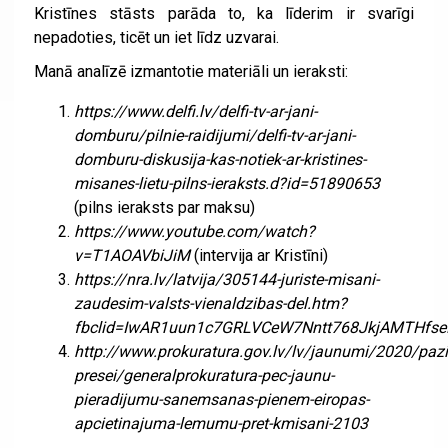
Kristīnes stāsts parāda to, ka līderim ir svarīgi
nepadoties, ticēt un iet līdz uzvarai.
Manā analīzē izmantotie materiāli un ieraksti:
https://www.delfi.lv/delfi-tv-ar-jani-
domburu/pilnie-raidijumi/delfi-tv-ar-jani-
domburu-diskusija-kas-notiek-ar-kristines-
misanes-lietu-pilns-ieraksts.d?id=51890653
(pilns ieraksts par maksu)
https://www.youtube.com/watch?
v=T1AOAVbiJiM
(intervija ar Kristīni)
https://nra.lv/latvija/305144-juriste-misani-
zaudesim-valsts-vienaldzibas-del.htm?
fbclid=IwAR1uun1c7GRLVCeW7Nntt768JkjAMTHfs
http://www.prokuratura.gov.lv/lv/jaunumi/2020/paz
presei/generalprokuratura-pec-jaunu-
pieradijumu-sanemsanas-pienem-eiropas-
apcietinajuma-lemumu-pret-kmisani-2103