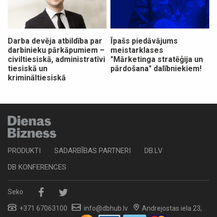
Darba devēja atbildība par
Īpašs piedāvājums
darbinieku pārkāpumiem –
meistarklases
civiltiesiskā, administratīvi
"Mārketinga stratēģija un
tiesiskā un
pārdošana" dalībniekiem!
krimināltiesiskā
PRODUKTI
SADARBĪBAS PARTNERI
DB.LV
DB KONFERENCES
Seko
+371 67063100
info@dbhub.lv
Andrejostas iela 23,