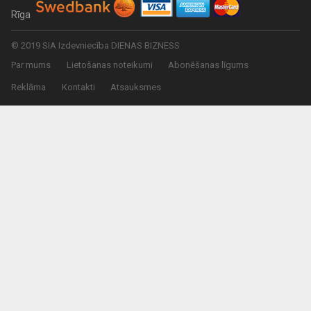
Rīga
© 2019 SIA Izdevniecība DIENAS BIZNESS
Par mums
Lietošanas noteikumi
Abonēšanas līgums
Reklāma
Kontakti
Atsauksmes