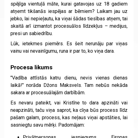
spējīga vientuļā māte, kurai gatavojas uz 18 gadiem
atņemt tikšanās iespējas ar bērniem? Laikam jau uz
jebko, lai nepieļautu, ka viņai šādas tiesības atņem, tai
skaitā arī izmantot procesuālos līdzekļus – medijus,
presi un sabiedrību.
Lūk, ietekmes piemērs. Es šeit nerunāju par viņas
vainu vai nevainīgumu, runa ir par to, ko viņa dara.
Procesa likums
"Vadība attīstās katru dienu, nevis vienas dienas
laikā!" norāda Džons Maksvels. Tam nebūs nekāda
sakara ar procesuālajām darbībām.
Es nevaru pateikt, vai Kristīne to dara apzināti vai
neapzināti, taču viņa saprot, ka cīņa būs process līdz
pašam galam, process, kas neļaus viņai apstāties, lai
sasniegtu savu mērķi. Padomājam:
Privātpersonas iesniegums Eiropas