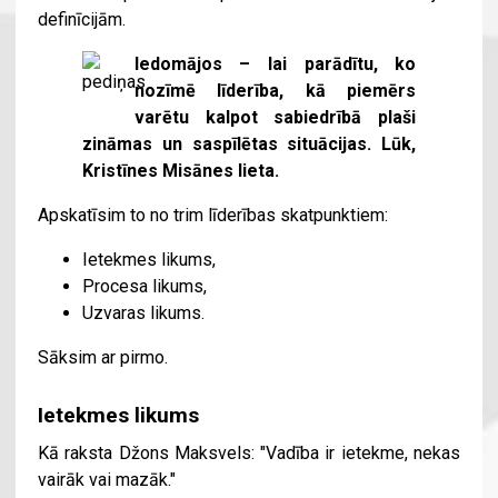
definīcijām.
Iedomājos – lai parādītu, ko
nozīmē līderība, kā piemērs
varētu kalpot sabiedrībā plaši
zināmas un saspīlētas situācijas. Lūk,
Kristīnes Misānes lieta.
Apskatīsim to no trim līderības skatpunktiem:
Ietekmes likums,
Procesa likums,
Uzvaras likums.
Sāksim ar pirmo.
Ietekmes likums
Kā raksta Džons Maksvels: "Vadība ir ietekme, nekas
vairāk vai mazāk."