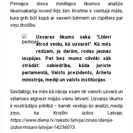
Pirmajos divos minētajos likumos analīze
likumsakarīgi noved līdz šim. Kristīne ir vientuļā māte,
kura grib būt kopā ar saviem bērniem un rūpēties par
viņu drošību.
Uzvaras likums saka: "Līderi
atrod veidu, kā uzvarēt". Kā mēs
redzam, ja darām, rodas jaunas
iespējas. Pat bez mums cilvēki sāk
strādāt: sabiedrība, kāda juriste
parlamentā, Valsts prezidents, Ārlietu
ministrija, mediji un valsts institūcijas.
Savdabīgi, ka mēs kā nācija esam tik vienoti uzvarā un
vēlamies atgriezt mājās vienu latvieti. Uzvaras likums
ir nostrādājis pilnībā – kamēr veidoju šo analīzi, mediji
ziņo, ka Kristīni izdos Latvijai:
https://www.diena.lv/raksts/latvija/zinas/danija-
izdos-misani-latvijai-14236073.