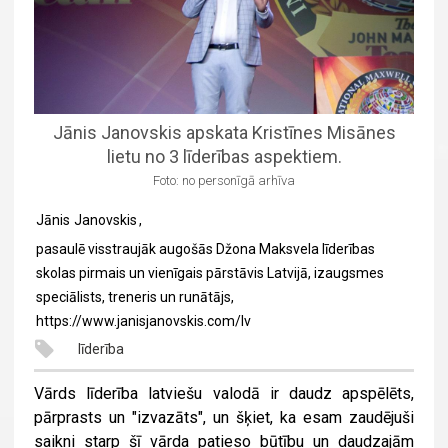
Jānis Janovskis apskata Kristīnes Misānes
lietu no 3 līderības aspektiem.
Foto: no personīgā arhīva
Jānis
Janovskis
,
pasaulē visstraujāk augošās Džona Maksvela līderības
skolas pirmais un vienīgais pārstāvis Latvijā, izaugsmes
speciālists, treneris un runātājs,
https://www.janisjanovskis.com/lv
līderība
Vārds līderība latviešu valodā ir daudz apspēlēts,
pārprasts un "izvazāts", un šķiet, ka esam zaudējuši
saikni starp šī vārda patieso būtību un daudzajām