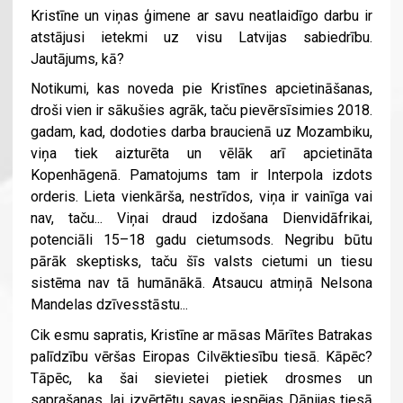
Kristīne un viņas ģimene ar savu neatlaidīgo darbu ir
atstājusi ietekmi uz visu Latvijas sabiedrību.
Jautājums, kā?
Notikumi, kas noveda pie Kristīnes apcietināšanas,
droši vien ir sākušies agrāk, taču pievērsīsimies 2018.
gadam, kad, dodoties darba braucienā uz Mozambiku,
viņa tiek aizturēta un vēlāk arī apcietināta
Kopenhāgenā. Pamatojums tam ir Interpola izdots
orderis. Lieta vienkārša, nestrīdos, viņa ir vainīga vai
nav, taču... Viņai draud izdošana Dienvidāfrikai,
potenciāli 15–18 gadu cietumsods. Negribu būtu
pārāk skeptisks, taču šīs valsts cietumi un tiesu
sistēma nav tā humānākā. Atsaucu atmiņā Nelsona
Mandelas dzīvesstāstu...
Cik esmu sapratis, Kristīne ar māsas Mārītes Batrakas
palīdzību vēršas Eiropas Cilvēktiesību tiesā. Kāpēc?
Tāpēc, ka šai sievietei pietiek drosmes un
saprašanas, lai izvērtētu savas iespējas Dānijas tiesā