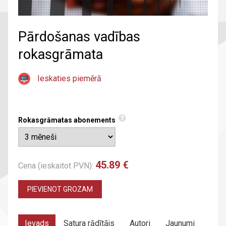
Pārdošanas vadības
rokasgrāmata
Ieskaties piemērā
Rokasgrāmatas abonements
45.89 €
Cena (ieskaitot PVN):
PIEVIENOT GROZAM
Ievads
Satura rādītājs
Autori
Jaunumi