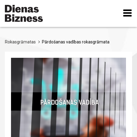
Pārlekt
uz
galveno
saturu
Rokasgrāmatas
Pārdošanas vadības rokasgrāmata