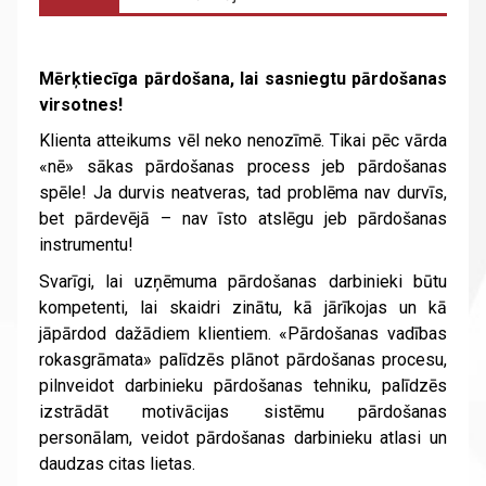
Mērķtiecīga pārdošana, lai sasniegtu pārdošanas
virsotnes!
Klienta atteikums vēl neko nenozīmē. Tikai pēc vārda
«nē» sākas pārdošanas process jeb pārdošanas
spēle! Ja durvis neatveras, tad problēma nav durvīs,
bet pārdevējā – nav īsto atslēgu jeb pārdošanas
instrumentu!
Svarīgi, lai uzņēmuma pārdošanas darbinieki būtu
kompetenti, lai skaidri zinātu, kā jārīkojas un kā
jāpārdod dažādiem klientiem. «Pārdošanas vadības
rokasgrāmata» palīdzēs plānot pārdošanas procesu,
pilnveidot darbinieku pārdošanas tehniku, palīdzēs
izstrādāt motivācijas sistēmu pārdošanas
personālam, veidot pārdošanas darbinieku atlasi un
daudzas citas lietas.