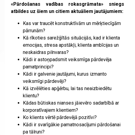
«Pārdošanas vadības rokasgrāmata» sniegs
atbildes uz šiem un citiem aktuāliem jautājumiem:
Kas var traucēt konstruktīvām un mērķtiecīgām
pārrunām?
Kā rīkoties sarežģītās situācijās, kad ir klienta
emocijas, stresa apstākļi, klienta ambīcijas un
neskaidras pilnvaras?
Kādi ir astoņpadsmit veiksmīga pārdevēja
pamatprincipi?
Kādi ir galvenie jautājumi, kurus izmanto
veiksmīgi pārdevēji?
Kā izvēlēties apģērbu, lai tas neaizbiedētu
klientu?
Kādas būtiskas nianses jāievēro sadarbībā ar
korporatīvajiem klientiem?
Ko klients vērtē pārdevējā pozitīvi?
Kādi ir svarīgākie pamatnosacījumi pārdošanai
pa tālruni?