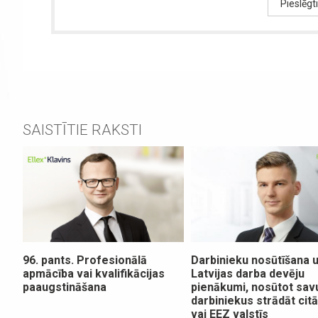
Pieslēgt
SAISTĪTIE RAKSTI
96. pants. Profesionālā
Darbinieku nosūtīšana 
apmācība vai kvalifikācijas
Latvijas darba devēju
paaugstināšana
pienākumi, nosūtot sav
darbiniekus strādāt cit
vai EEZ valstīs