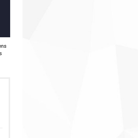
ens
s