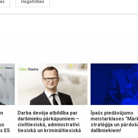
ies
Reģistrēties
un
Darba devēja atbildība par
Īpašs piedāvājums
darbinieku pārkāpumiem –
meistarklases "Mār
us
civiltiesiskā, administratīvi
stratēģija un pārdoš
ās ES
tiesiskā un krimināltiesiskā
dalībniekiem!