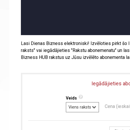
Lasi Dienas Bizness elektroniski! Izvēloties pirkt šo
raksts" vai iegādājieties "Rakstu abonemenatu" un la
Bizness HUB rakstus uz Jūsu izvēlēto abonementa lai
Iegādājieties ab
Veids
Cena (ieska
Viens raksts