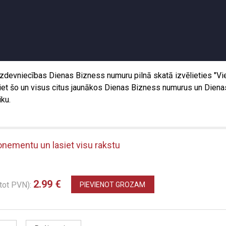
 Izdevniecības Dienas Bizness numuru pilnā skatā izvēlieties "Vi
siet šo un visus citus jaunākos Dienas Bizness numurus un Diena
ku.
onementu un lasiet visu rakstu
2.99 €
itot PVN):
PIEVIENOT GROZAM