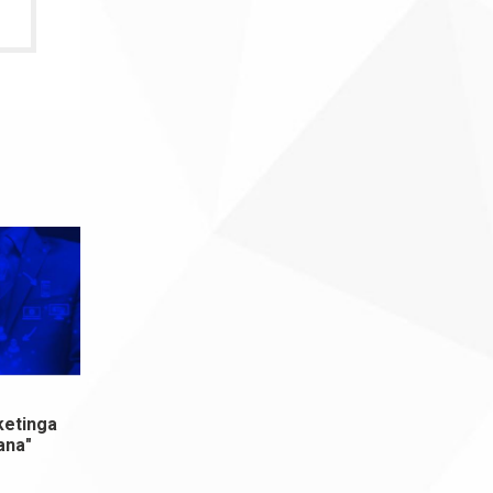
ketinga
ana"