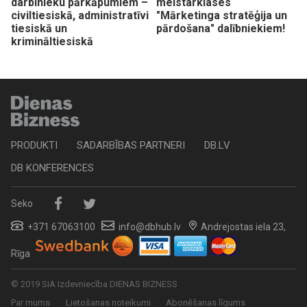
darbinieku pārkāpumiem –
meistarklases
civiltiesiskā, administratīvi
"Mārketinga stratēģija un
tiesiskā un
pārdošana" dalībniekiem!
krimināltiesiskā
PRODUKTI
SADARBĪBAS PARTNERI
DB.LV
DB KONFERENCES
Seko
+371 67063100
info@dbhub.lv
Andrejostas iela 23,
Rīga
© 2019 SIA Izdevniecība DIENAS BIZNESS
Par mums
Lietošanas noteikumi
Abonēšanas līgums