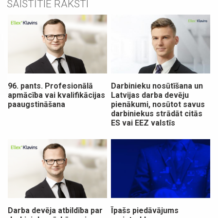
SAISTĪTIE RAKSTI
96. pants. Profesionālā
Darbinieku nosūtīšana un
apmācība vai kvalifikācijas
Latvijas darba devēju
paaugstināšana
pienākumi, nosūtot savus
darbiniekus strādāt citās
ES vai EEZ valstīs
Darba devēja atbildība par
Īpašs piedāvājums