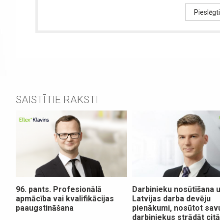
Pieslēgt
SAISTĪTIE RAKSTI
96. pants. Profesionālā
Darbinieku nosūtīšana 
apmācība vai kvalifikācijas
Latvijas darba devēju
paaugstināšana
pienākumi, nosūtot sav
darbiniekus strādāt cit