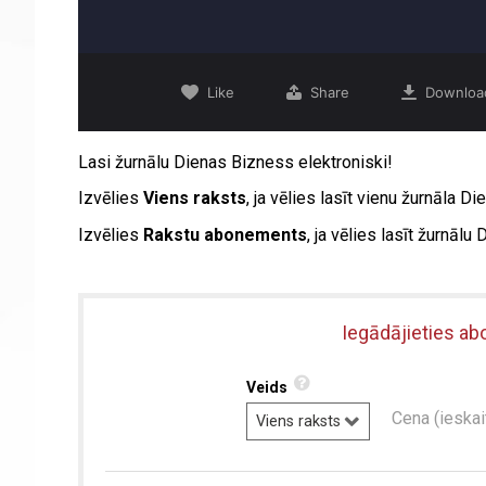
Lasi žurnālu Dienas Bizness elektroniski!
Izvēlies
Viens raksts
, ja vēlies lasīt vienu žurnāla 
Izvēlies
Rakstu abonements
, ja vēlies lasīt žurnāl
Iegādājieties ab
Veids
Cena (ieska
Viens raksts