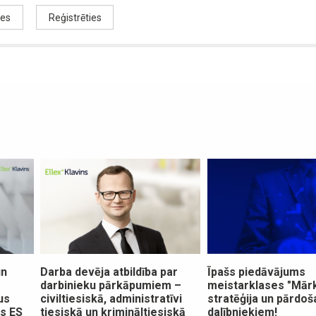
ies
Reģistrēties
un
Darba devēja atbildība par
Īpašs piedāvājums
darbinieku pārkāpumiem –
meistarklases "Mār
us
civiltiesiskā, administratīvi
stratēģija un pārdoš
ās ES
tiesiskā un krimināltiesiskā
dalībniekiem!