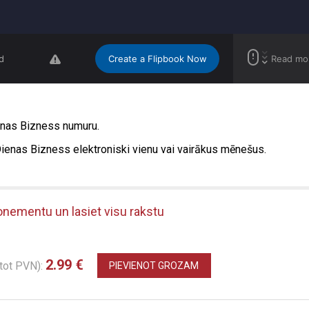
Dienas Bizness numuru.
u Dienas Bizness elektroniski vienu vai vairākus mēnešus.
onementu un lasiet visu rakstu
2.99 €
itot PVN):
PIEVIENOT GROZAM