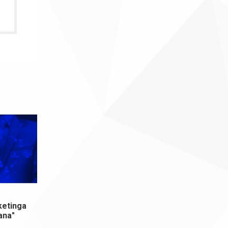
ketinga
ana"