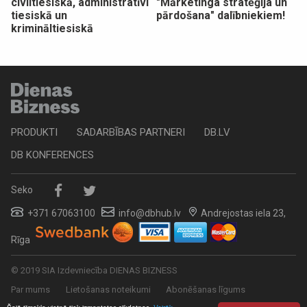
civiltiesiskā, administratīvi
"Mārketinga stratēģija un
tiesiskā un
pārdošana" dalībniekiem!
krimināltiesiskā
PRODUKTI
SADARBĪBAS PARTNERI
DB.LV
DB KONFERENCES
Seko
+371 67063100
info@dbhub.lv
Andrejostas iela 23,
Rīga
© 2019 SIA Izdevniecība DIENAS BIZNESS
Par mums
Lietošanas noteikumi
Abonēšanas līgums