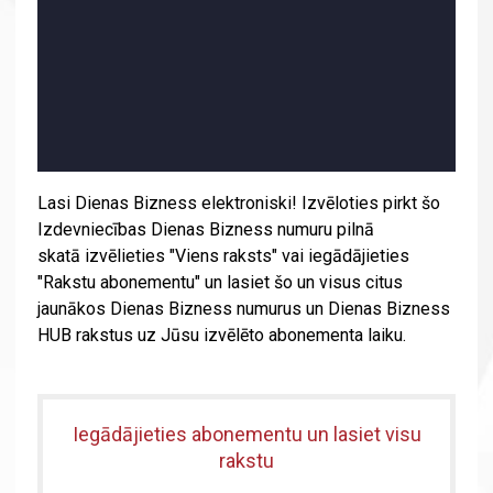
Lasi Dienas Bizness elektroniski! Izvēloties pirkt šo
Izdevniecības Dienas Bizness numuru pilnā
skatā izvēlieties "Viens raksts" vai iegādājieties
"Rakstu abonementu" un lasiet šo un visus citus
jaunākos Dienas Bizness numurus un Dienas Bizness
HUB rakstus uz Jūsu izvēlēto abonementa laiku.
Iegādājieties abonementu un lasiet visu
rakstu