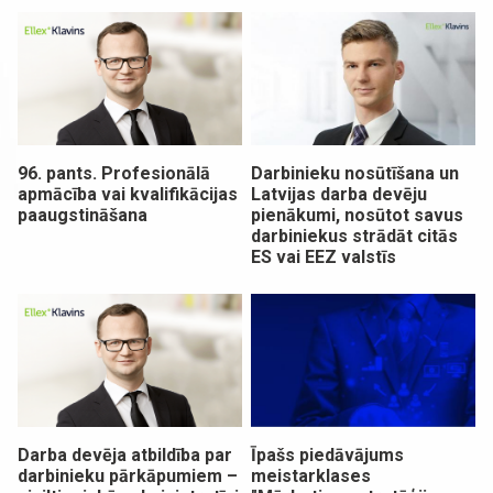
96. pants. Profesionālā
Darbinieku nosūtīšana un
apmācība vai kvalifikācijas
Latvijas darba devēju
paaugstināšana
pienākumi, nosūtot savus
darbiniekus strādāt citās
ES vai EEZ valstīs
Darba devēja atbildība par
Īpašs piedāvājums
darbinieku pārkāpumiem –
meistarklases