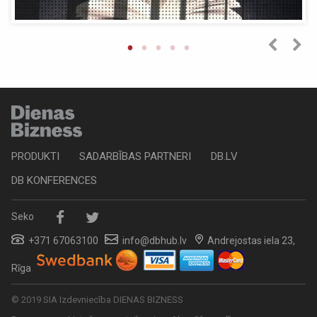
PRODUKTI
SADARBĪBAS PARTNERI
DB.LV
DB KONFERENCES
Seko
+371 67063100
info@dbhub.lv
Andrejostas iela 23,
Rīga
© 2019 SIA Izdevniecība DIENAS BIZNESS