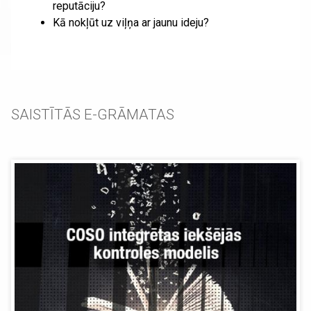
reputāciju?
Kā nokļūt uz viļņa ar jaunu ideju?
SAISTĪTĀS E-GRĀMATAS