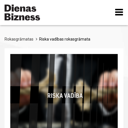
Pārlekt
uz
galveno
saturu
Rokasgrāmatas
Riska vadības rokasgrāmata