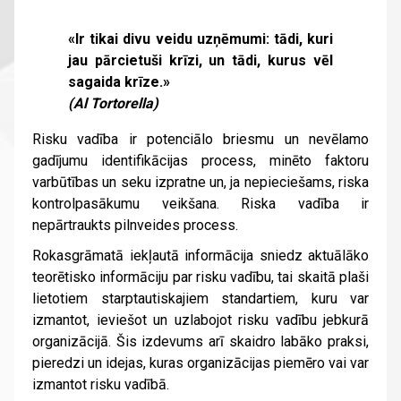
«Ir tikai divu veidu uzņēmumi: tādi, kuri
jau pārcietuši krīzi, un tādi, kurus vēl
sagaida krīze.»
(Al Tortorella)
Risku vadība ir potenciālo briesmu un nevēlamo
gadījumu identifikācijas process, minēto faktoru
varbūtības un seku izpratne un, ja nepieciešams, riska
kontrolpasākumu veikšana. Riska vadība ir
nepārtraukts pilnveides process.
Rokasgrāmatā iekļautā informācija sniedz aktuālāko
teorētisko informāciju par risku vadību, tai skaitā plaši
lietotiem starptautiskajiem standartiem, kuru var
izmantot, ieviešot un uzlabojot risku vadību jebkurā
organizācijā. Šis izdevums arī skaidro labāko praksi,
pieredzi un idejas, kuras organizācijas piemēro vai var
izmantot risku vadībā.