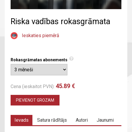
Riska vadības rokasgrāmata
Ieskaties piemērā
Rokasgrāmatas abonements
45.89 €
Cena (ieskaitot PVN):
PIEVIENOT GROZAM
Ievads
Satura rādītājs
Autori
Jaunumi