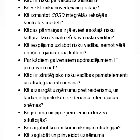
Kādi ir risku pārvaldības standarti?
Kā veikt risku novērtēšanu praksē?
Kā izmantot
COSO
integrētās iekšējās
kontroles modeli?
Kādas pārmaiņas ir jāievieš esošajā risku
kultūrā, lai rosinātu efektīvu risku vadību?
Kā iespējams uzlabot risku vadību, ņemot vērā
esošo organizācijas kultūru?
Par kādiem galvenajiem apdraudējumiem IT
jomā var runāt?
Kādi ir stratēģisko risku vadības pamatelementi
un stratēģijas īstenošana?
Kā aizsargāt uzņēmumu pret reiderismu, un
kādas ir tipiskākās reiderisma īstenošanas
shēmas?
Kā jādomā un jāpieņem lēmumi krīzes
situācijās?
Kādai jābūt krīzes komunikācijas stratēģijai?
Kā saglabāt un pilnveidot uzņēmuma