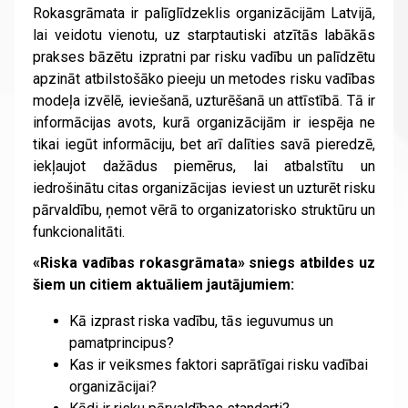
Rokasgrāmata ir palīglīdzeklis organizācijām Latvijā,
lai veidotu vienotu, uz starptautiski atzītās labākās
prakses bāzētu izpratni par risku vadību un palīdzētu
apzināt atbilstošāko pieeju un metodes risku vadības
modeļa izvēlē, ieviešanā, uzturēšanā un attīstībā. Tā ir
informācijas avots, kurā organizācijām ir iespēja ne
tikai iegūt informāciju, bet arī dalīties savā pieredzē,
iekļaujot dažādus piemērus, lai atbalstītu un
iedrošinātu citas organizācijas ieviest un uzturēt risku
pārvaldību, ņemot vērā to organizatorisko struktūru un
funkcionalitāti.
«Riska vadības rokasgrāmata» sniegs atbildes uz
šiem un citiem aktuāliem jautājumiem:
Kā izprast riska vadību, tās ieguvumus un
pamatprincipus?
Kas ir veiksmes faktori saprātīgai risku vadībai
organizācijai?