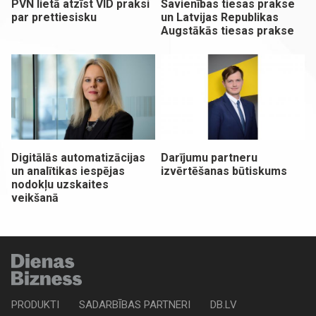
PVN lietā atzīst VID praksi
Savienības tiesas prakse
par prettiesisku
un Latvijas Republikas
Augstākās tiesas prakse
Digitālās automatizācijas
Darījumu partneru
un analītikas iespējas
izvērtēšanas būtiskums
nodokļu uzskaites
veikšanā
PRODUKTI
SADARBĪBAS PARTNERI
DB.LV