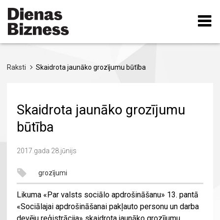
Pārlekt
uz
galveno
saturu
Raksti
Skaidrota jaunāko grozījumu būtība
Skaidrota jaunāko grozījumu
būtība
2017.gada 28.jūnijs
grozījumi
Likuma «Par valsts sociālo apdrošināšanu» 13. pantā
«Sociālajai apdrošināšanai pakļauto personu un darba
devēju reģistrācija» skaidrota jaunāko grozījumu