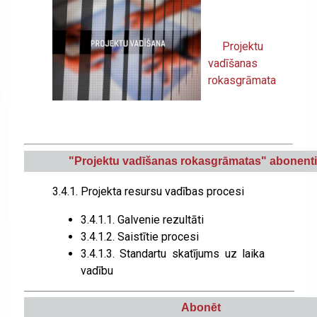
Projektu
vadīšanas
rokasgrāmata
"
Projektu vadīšanas rokasgrāmatas" abonent
3.4.1.
Projekta resursu vadības procesi
3.4.1.1.
Galvenie rezultāti
3.4.1.2.
Saistītie procesi
3.4.1.3.
Standartu skatījums uz laika
vadību
Abonēt