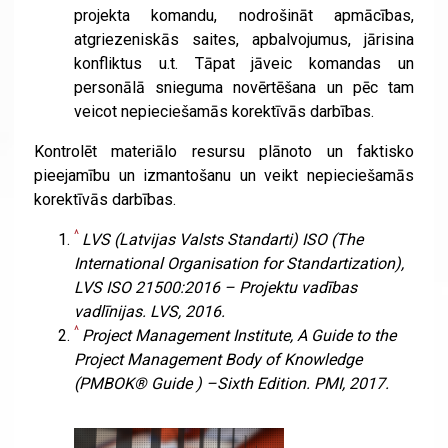
projekta komandu, nodrošināt apmācības,
atgriezeniskās saites, apbalvojumus, jārisina
konfliktus u.t. Tāpat jāveic komandas un
personālā snieguma novērtēšana un pēc tam
veicot nepieciešamās korektīvās darbības.
Kontrolēt materiālo resursu plānoto un faktisko
pieejamību un izmantošanu un veikt nepieciešamās
korektīvās darbības.
^
LVS (Latvijas Valsts Standarti) ISO (The
International Organisation for Standartization),
LVS
ISO 21500:2016
– Projektu vadības
vadlīnijas
. LVS, 2016.
^
Project Management Institute,
A Guide to the
Project Management Body of Knowledge
(PMBOK® Guide )
–Sixth Edition
. PMI, 2017.