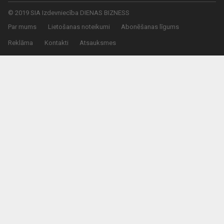
© 2019 SIA Izdevniecība DIENAS BIZNESS
Par mums
Lietošanas noteikumi
Abonēšanas līgums
Reklāma
Kontakti
Atsauksmes