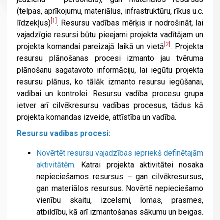
(telpas, aprīkojumu, materiālus, infrastruktūru, rīkus u.c.
[1]
līdzekļus)
. Resursu vadības mērķis ir nodrošināt, lai
vajadzīgie resursi būtu pieejami projekta vadītājam un
[2]
projekta komandai pareizajā laikā un vietā
. Projekta
resursu plānošanas procesi izmanto jau tvēruma
plānošanu sagatavoto informāciju, lai iegūtu projekta
resursu plānus, ko tālāk izmanto resursu iegūšanai,
vadībai un kontrolei. Resursu vadība procesu grupa
ietver arī cilvēkresursu vadības procesus, tādus kā
projekta komandas izveide, attīstība un vadība.
Resursu vadības procesi:
Novērtēt resursu vajadzības iepriekš definētajām
aktivitātēm.
Katrai projekta aktivitātei nosaka
nepieciešamos resursus – gan cilvēkresursus,
gan materiālos resursus. Novērtē nepieciešamo
vienību skaitu, izcelsmi, lomas, prasmes,
atbildību, kā arī izmantošanas sākumu un beigas.