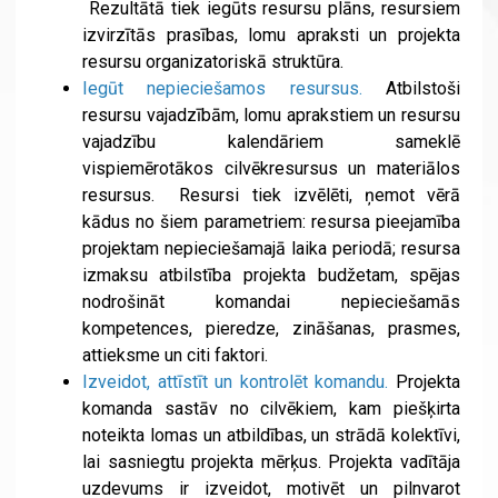
Rezultātā tiek iegūts resursu plāns, resursiem
izvirzītās prasības, lomu apraksti un projekta
resursu organizatoriskā struktūra.
Iegūt nepieciešamos resursus.
Atbilstoši
resursu vajadzībām, lomu aprakstiem un resursu
vajadzību kalendāriem sameklē
vispiemērotākos cilvēkresursus un materiālos
resursus. Resursi tiek izvēlēti, ņemot vērā
kādus no šiem parametriem: resursa pieejamība
projektam nepieciešamajā laika periodā; resursa
izmaksu atbilstība projekta budžetam, spējas
nodrošināt komandai nepieciešamās
kompetences, pieredze, zināšanas, prasmes,
attieksme un citi faktori.
Izveidot, attīstīt un kontrolēt komandu.
Projekta
komanda sastāv no cilvēkiem, kam piešķirta
noteikta lomas un atbildības, un strādā kolektīvi,
lai sasniegtu projekta mērķus. Projekta vadītāja
uzdevums ir izveidot, motivēt un pilnvarot