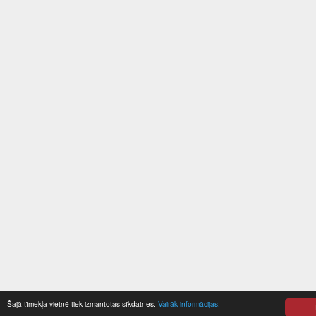
Šajā tīmekļa vietnē tiek izmantotas sīkdatnes.
Vairāk informācijas.