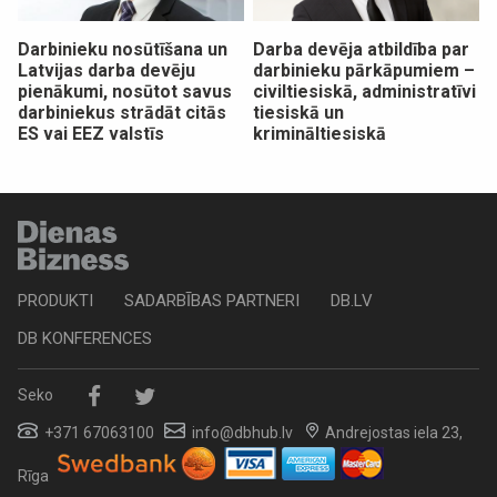
Darbinieku nosūtīšana un
Darba devēja atbildība par
Latvijas darba devēju
darbinieku pārkāpumiem –
pienākumi, nosūtot savus
civiltiesiskā, administratīvi
darbiniekus strādāt citās
tiesiskā un
ES vai EEZ valstīs
krimināltiesiskā
PRODUKTI
SADARBĪBAS PARTNERI
DB.LV
DB KONFERENCES
Seko
+371 67063100
info@dbhub.lv
Andrejostas iela 23,
Rīga