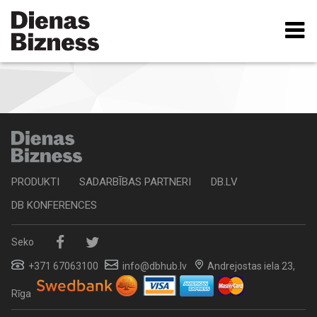
Pārlekt
uz
galveno
saturu
PRODUKTI
SADARBĪBAS PARTNERI
DB.LV
DB KONFERENCES
Seko
+371 67063100
info@dbhub.lv
Andrejostas iela 23,
Rīga