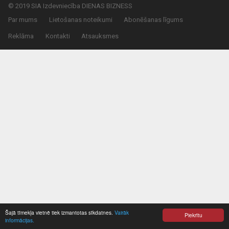
© 2019 SIA Izdevniecība DIENAS BIZNESS
Par mums
Lietošanas noteikumi
Abonēšanas līgums
Reklāma
Kontakti
Atsauksmes
Šajā tīmekļa vietnē tiek izmantotas sīkdatnes.
Vairāk
Piekrītu
informācijas.