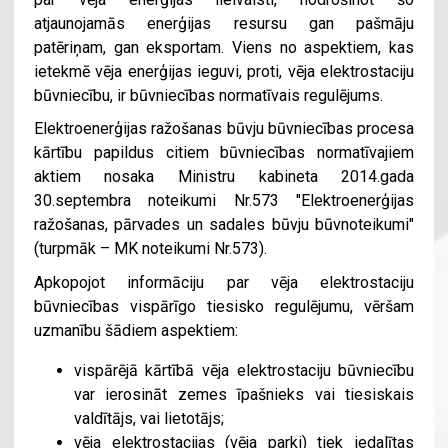
atjaunojamās enerģijas resursu gan pašmāju
patēriņam, gan eksportam. Viens no aspektiem, kas
ietekmē vēja enerģijas ieguvi, proti, vēja elektrostaciju
būvniecību, ir būvniecības normatīvais regulējums.
Elektroenerģijas ražošanas būvju būvniecības procesa
kārtību papildus citiem būvniecības normatīvajiem
aktiem nosaka Ministru kabineta 2014.gada
30.septembra noteikumi Nr.573 "Elektroenerģijas
ražošanas, pārvades un sadales būvju būvnoteikumi"
(turpmāk – MK noteikumi Nr.573).
Apkopojot informāciju par vēja elektrostaciju
būvniecības vispārīgo tiesisko regulējumu, vēršam
uzmanību šādiem aspektiem:
vispārējā kārtībā vēja elektrostaciju būvniecību
var ierosināt zemes īpašnieks vai tiesiskais
valdītājs, vai lietotājs;
vēja elektrostacijas (vēja parki) tiek iedalītas