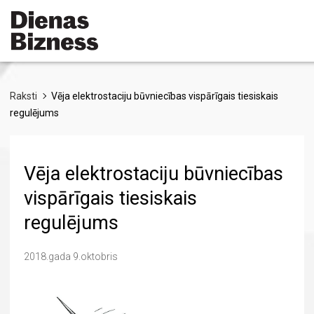
Pārlekt
uz
galveno
saturu
Raksti
Vēja elektrostaciju būvniecības vispārīgais tiesiskais
regulējums
Vēja elektrostaciju būvniecības
vispārīgais tiesiskais
regulējums
2018.gada 9.oktobris