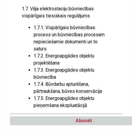
1.7.
Vēja elektrostaciju būvniecības
vispārīgais tiesiskais regulējums
1.7.1.
Vispārīgais būvniecības
process un būvniecības procesam
nepieciešamie dokumenti un to
saturs
1.7.2.
Energoapgādes objektu
projektēšana
1.7.3.
Energoapgādes objektu
būvniecība
1.7.4.
Būvdarbu apturēšana,
pārtraukšana, būves konservācija
1.7.5.
Energoapgādes objektu
pieņemšana ekspluatācijā
Abonēt