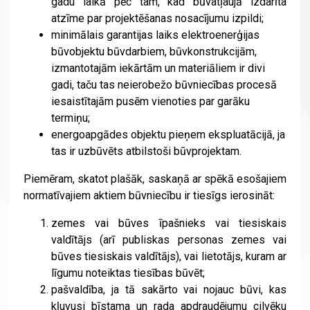
gadu laikā pēc tam, kad būvatļaujā izdarīta
atzīme par projektēšanas nosacījumu izpildi;
minimālais garantijas laiks elektroenerģijas
būvobjektu būvdarbiem, būvkonstrukcijām,
izmantotajām iekārtām un materiāliem ir divi
gadi, taču tas neierobežo būvniecības procesā
iesaistītajām pusēm vienoties par garāku
termiņu;
energoapgādes objektu pieņem ekspluatācijā, ja
tas ir uzbūvēts atbilstoši būvprojektam.
Piemēram, skatot plašāk, saskaņā ar spēkā esošajiem
normatīvajiem aktiem būvniecību ir tiesīgs ierosināt:
zemes vai būves īpašnieks vai tiesiskais
valdītājs (arī publiskas personas zemes vai
būves tiesiskais valdītājs), vai lietotājs, kuram ar
līgumu noteiktas tiesības būvēt;
pašvaldība, ja tā sakārto vai nojauc būvi, kas
kļuvusi bīstama un rada apdraudējumu cilvēku