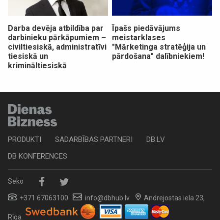
Darba devēja atbildība par
Īpašs piedāvājums
darbinieku pārkāpumiem –
meistarklases
civiltiesiskā, administratīvi
"Mārketinga stratēģija un
tiesiskā un
pārdošana" dalībniekiem!
krimināltiesiskā
PRODUKTI
SADARBĪBAS PARTNERI
DB.LV
DB KONFERENCES
Seko
+371 67063100
info@dbhub.lv
Andrejostas iela 23,
Rīga