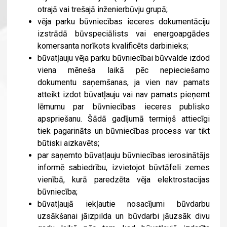
otrajā vai trešajā inženierbūvju grupā;
vēja parku būvniecības ieceres dokumentāciju
izstrādā būvspeciālists vai energoapgādes
komersanta norīkots kvalificēts darbinieks;
būvatļauju vēja parku būvniecībai būvvalde izdod
viena mēneša laikā pēc nepieciešamo
dokumentu saņemšanas, ja vien nav pamats
atteikt izdot būvatļauju vai nav pamats pieņemt
lēmumu par būvniecības ieceres publisko
apspriešanu. Šādā gadījumā termiņš attiecīgi
tiek pagarināts un būvniecības process var tikt
būtiski aizkavēts;
par saņemto būvatļauju būvniecības ierosinātājs
informē sabiedrību, izvietojot būvtāfeli zemes
vienībā, kurā paredzēta vēja elektrostacijas
būvniecība;
būvatļaujā iekļautie nosacījumi būvdarbu
uzsākšanai jāizpilda un būvdarbi jāuzsāk divu