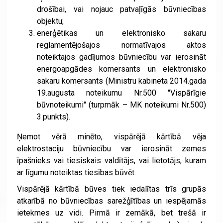
drošībai, vai nojauc patvaļīgās būvniecības
objektu;
enerģētikas un elektronisko sakaru
reglamentējošajos normatīvajos aktos
noteiktajos gadījumos būvniecību var ierosināt
energoapgādes komersants un elektronisko
sakaru komersants (Ministru kabineta 2014.gada
19.augusta noteikumu Nr.500 "Vispārīgie
būvnoteikumi" (turpmāk – MK noteikumi Nr.500)
3.punkts).
Ņemot vērā minēto, vispārējā kārtībā vēja
elektrostaciju būvniecību var ierosināt zemes
īpašnieks vai tiesiskais valdītājs, vai lietotājs, kuram
ar līgumu noteiktas tiesības būvēt.
Vispārējā kārtībā būves tiek iedalītas trīs grupās
atkarībā no būvniecības sarežģītības un iespējamās
ietekmes uz vidi. Pirmā ir zemākā, bet trešā ir