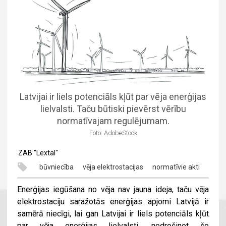
Latvijai ir liels potenciāls kļūt par vēja enerģijas
lielvalsti. Taču būtiski pievērst vērību
normatīvajam regulējumam.
Foto: AdobeStock
ZAB "Lextal"
būvniecība
vēja elektrostacijas
normatīvie akti
Enerģijas iegūšana no vēja nav jauna ideja, taču vēja
elektrostaciju saražotās enerģijas apjomi Latvijā ir
samērā niecīgi, lai gan Latvijai ir liels potenciāls kļūt
par vēja enerģijas lielvalsti, nodrošinot šo