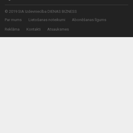
© 2019 SIA Izdevniecība DIENAS BIZNESS
Par mums
Lietošanas noteikumi
Abonēšanas līgums
Reklāma
Kontakti
Atsauksmes