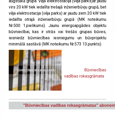
augstākā grupa. Vēja elektrostacija (vēja parks)ar jaudu
virs 20 kW tiek iedalīta trešajā inženierbūvju grupā, bet
vēja elektrostacija (vēja parks) ar jaudu zem 20 kW tiek
iedalīta otrajā inženierbūvju grupā (MK noteikumu
Nr.500 1.pielikums). Jaunu energoapgādes objektu
būvniecībai, kas ir otrās vai trešās grupas būves,
iesniedz būvniecības iesniegumu un būvprojektu
minimālā sastāvā (MK noteikumu Nr.573 13.punkts).
Būvniecības
vadības rokasgrāmata
"
Būvniecības vadības rokasgrāmatas" abonen