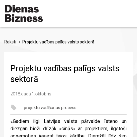
Pārlekt
uz
galveno
saturu
Raksti
Projektu vadības palīgs valsts sektorā
Projektu vadības palīgs valsts
sektorā
2018.gada 1.oktobris
projektu vadīšanas process
«Gadiem ilgi Latvijas valsts pārvalde īsteno un
diezgan bieži drīzāk «cīnās» ar projektiem, ilgstoši
apņemoties ieviest tajos kārtību. Diemžēl līdz šim