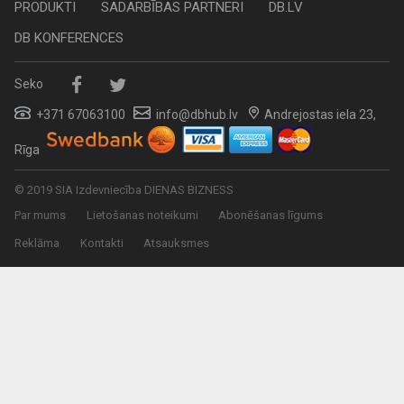
PRODUKTI
SADARBĪBAS PARTNERI
DB.LV
DB KONFERENCES
Seko
+371 67063100
info@dbhub.lv
Andrejostas iela 23,
Rīga
© 2019 SIA Izdevniecība DIENAS BIZNESS
Par mums
Lietošanas noteikumi
Abonēšanas līgums
Reklāma
Kontakti
Atsauksmes