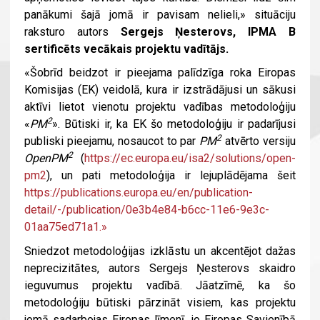
panākumi šajā jomā ir pavisam nelieli,» situāciju
raksturo autors
Sergejs Ņesterovs, IPMA B
sertificēts vecākais projektu vadītājs.
«Šobrīd beidzot ir pieejama palīdzīga roka Eiropas
Komisijas (EK) veidolā, kura ir izstrādājusi un sākusi
aktīvi lietot vienotu projektu vadības metodoloģiju
2
«
PM
». Būtiski ir, ka EK šo metodoloģiju ir padarījusi
2
publiski pieejamu, nosaucot to par
PM
atvērto versiju
2
OpenPM
(
https://ec.europa.eu/isa2/solutions/open-
pm2
), un pati metodoloģija ir lejuplādējama šeit
https://publications.europa.eu/en/publication-
detail/-/publication/0e3b4e84-b6cc-11e6-9e3c-
01aa75ed71a1.»
Sniedzot metodoloģijas izklāstu un akcentējot dažas
neprecizitātes, autors Sergejs Ņesterovs skaidro
ieguvumus projektu vadībā. Jāatzīmē, ka šo
metodoloģiju būtiski pārzināt visiem, kas projektu
jomā sadarbojas Eiropas līmenī, jo Eiropas Savienībā