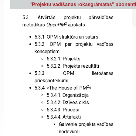
"
Projektu vadīšanas rokasgrāmatas" abonent
5.3.
Atvērtās projektu pārvaldības
2
metodikas
OpenPM
apskats
5.3.1.
OPM struktūra un saturs
5.3.2.
OPM par projektu vadības
konceptiem
5.3.2.1.
Projekts
5.3.2.2.
Projekta rezultāti
5.3.3.
OPM lietošanas
priekšnoteikumi
2
5.3.4.
«The House of PM
»
5.3.4.1.
Organizācija
5.3.4.2.
Dzīves cikls
5.3.4.3.
Procesi
5.3.4.4.
Artefakti
Galvenie projekta vadības
nodevumi