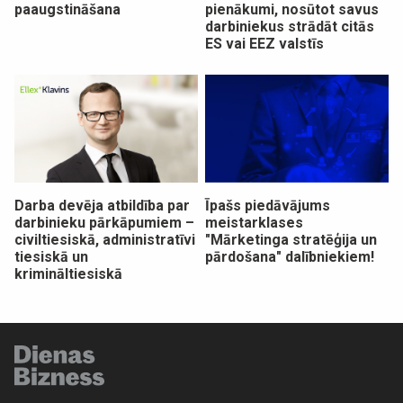
paaugstināšana
pienākumi, nosūtot savus
darbiniekus strādāt citās
ES vai EEZ valstīs
Darba devēja atbildība par
Īpašs piedāvājums
darbinieku pārkāpumiem –
meistarklases
civiltiesiskā, administratīvi
"Mārketinga stratēģija un
tiesiskā un
pārdošana" dalībniekiem!
krimināltiesiskā