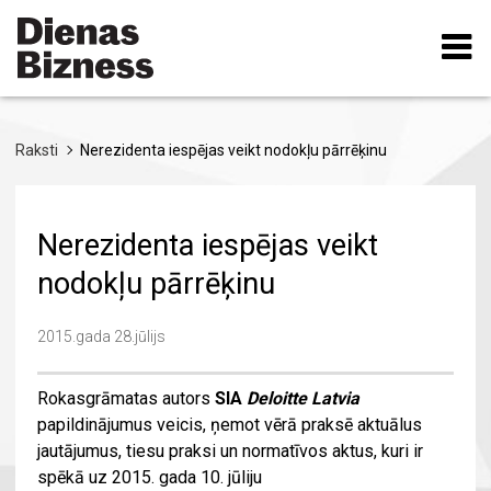
Pārlekt
uz
galveno
saturu
Raksti
Nerezidenta iespējas veikt nodokļu pārrēķinu
Nerezidenta iespējas veikt
nodokļu pārrēķinu
2015.gada 28.jūlijs
Rokasgrāmatas autors
SIA
Deloitte Latvia
papildinājumus veicis, ņemot vērā praksē aktuālus
jautājumus, tiesu praksi un normatīvos aktus, kuri ir
spēkā uz 2015. gada 10. jūliju