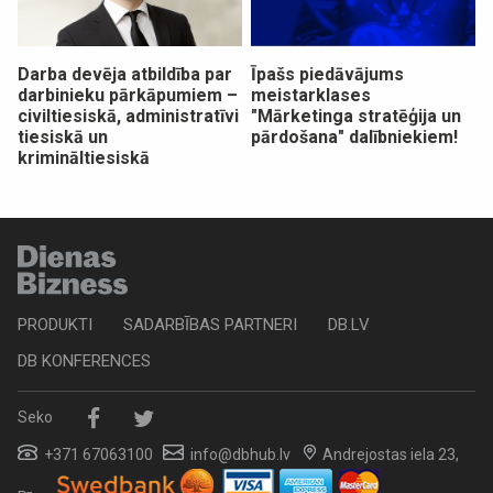
Darba devēja atbildība par
Īpašs piedāvājums
darbinieku pārkāpumiem –
meistarklases
civiltiesiskā, administratīvi
"Mārketinga stratēģija un
tiesiskā un
pārdošana" dalībniekiem!
krimināltiesiskā
PRODUKTI
SADARBĪBAS PARTNERI
DB.LV
DB KONFERENCES
Seko
+371 67063100
info@dbhub.lv
Andrejostas iela 23,