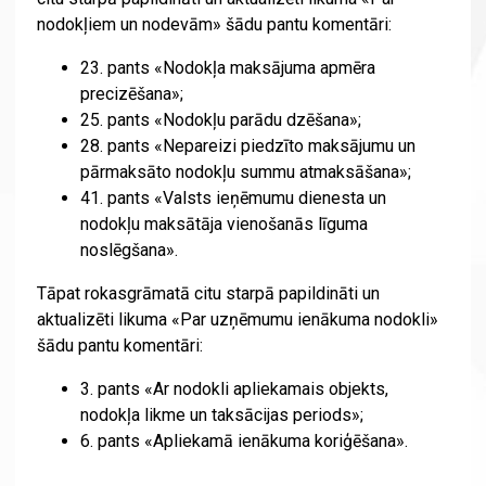
nodokļiem un nodevām» šādu pantu komentāri:
23. pants «Nodokļa maksājuma apmēra
precizēšana»;
25. pants «Nodokļu parādu dzēšana»;
28. pants «Nepareizi piedzīto maksājumu un
pārmaksāto nodokļu summu atmaksāšana»;
41. pants «Valsts ieņēmumu dienesta un
nodokļu maksātāja vienošanās līguma
noslēgšana».
Tāpat rokasgrāmatā citu starpā papildināti un
aktualizēti likuma «Par uzņēmumu ienākuma nodokli»
šādu pantu komentāri:
3. pants «Ar nodokli apliekamais objekts,
nodokļa likme un taksācijas periods»;
6. pants «Apliekamā ienākuma koriģēšana».