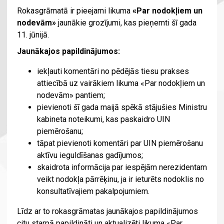
Rokasgrāmatā ir pieejami likuma
«Par nodokļiem un
nodevām»
jaunākie grozījumi, kas pieņemti šī gada
11. jūnijā.
Jaunākajos papildinājumos:
iekļauti komentāri no pēdējās tiesu prakses
attiecībā uz vairākiem likuma «Par nodokļiem un
nodevām» pantiem;
pievienoti šī gada maijā spēkā stājušies Ministru
kabineta noteikumi, kas paskaidro UIN
piemērošanu;
tāpat pievienoti komentāri par UIN piemērošanu
aktīvu ieguldīšanas gadījumos;
skaidrota informācija par iespējām nerezidentam
veikt nodokļa pārrēķinu, ja ir ieturēts nodoklis no
konsultatīvajiem pakalpojumiem.
Līdz ar to rokasgrāmatas jaunākajos papildinājumos
citu starpā papildināti un aktualizēti likuma «Par