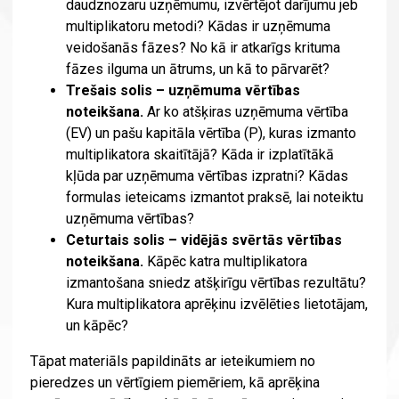
daudznozaru uzņēmumu, izvērtējot darījumu jeb
multiplikatoru metodi? Kādas ir uzņēmuma
veidošanās fāzes? No kā ir atkarīgs krituma
fāzes ilguma un ātrums, un kā to pārvarēt?
Trešais solis – uzņēmuma vērtības
noteikšana.
Ar ko atšķiras uzņēmuma vērtība
(EV) un pašu kapitāla vērtība (P), kuras izmanto
multiplikatora skaitītājā? Kāda ir izplatītākā
kļūda par uzņēmuma vērtības izpratni? Kādas
formulas ieteicams izmantot praksē, lai noteiktu
uzņēmuma vērtības?
Ceturtais solis – vidējās svērtās vērtības
noteikšana.
Kāpēc katra multiplikatora
izmantošana sniedz atšķirīgu vērtības rezultātu?
Kura multiplikatora aprēķinu izvēlēties lietotājam,
un kāpēc?
Tāpat materiāls papildināts ar ieteikumiem no
pieredzes un vērtīgiem piemēriem, kā aprēķina