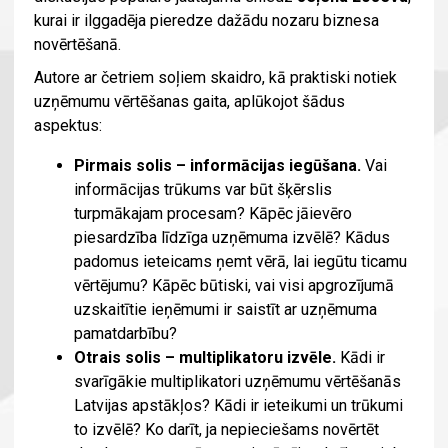
kurai ir ilggadēja pieredze dažādu nozaru biznesa
novērtēšanā.
Autore ar četriem soļiem skaidro, kā praktiski notiek
uzņēmumu vērtēšanas gaita, aplūkojot šādus
aspektus:
Pirmais solis – informācijas iegūšana.
Vai
informācijas trūkums var būt šķērslis
turpmākajam procesam? Kāpēc jāievēro
piesardzība līdzīga uzņēmuma izvēlē? Kādus
padomus ieteicams ņemt vērā, lai iegūtu ticamu
vērtējumu? Kāpēc būtiski, vai visi apgrozījumā
uzskaitītie ieņēmumi ir saistīt ar uzņēmuma
pamatdarbību?
Otrais solis – multiplikatoru izvēle.
Kādi ir
svarīgākie multiplikatori uzņēmumu vērtēšanās
Latvijas apstākļos? Kādi ir ieteikumi un trūkumi
to izvēlē? Ko darīt, ja nepieciešams novērtēt