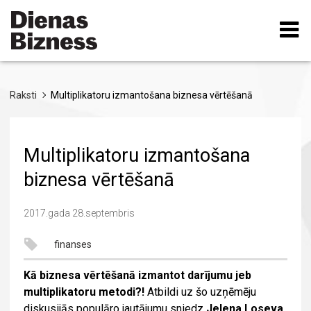
Pārlekt
uz
galveno
saturu
Raksti
Multiplikatoru izmantošana biznesa vērtēšanā
Multiplikatoru izmantošana
biznesa vērtēšanā
2017.gada 28.septembris
finanses
Kā biznesa vērtēšanā izmantot darījumu jeb
multiplikatoru metodi?!
Atbildi uz šo uzņēmēju
diskusijās populāro jautājumu sniedz
Jeļena Loseva
,