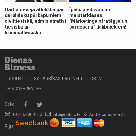
Darba devēja atbildība par
Īpašs piedāvājums
darbinieku pārkāpumiem –
meistarklases
civiltiesiskā, administratīvi
"Mārketinga stratēģija un
tiesiskā un
pārdošana" dalībniekiem!
krimināltiesiskā
PRODUKTI
SADARBĪBAS PARTNERI
DB.LV
DB KONFERENCES
Seko
+371 67063100
info@dbhub.lv
Andrejostas iela 23,
Rīga