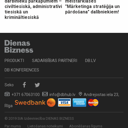
darbinieku pārkāpumiem –
meistarklases
civiltiesiskā, administratīvi
"Mārketinga stratēģija un
tiesiskā un
pārdošana" dalībniekiem!
krimināltiesiskā
PRODUKTI
SADARBĪBAS PARTNERI
DB.LV
DB KONFERENCES
Seko
+371 67063100
info@dbhub.lv
Andrejostas iela 23,
Rīga
© 2019 SIA Izdevniecība DIENAS BIZNESS
Par mums
Lietošanas noteikumi
Abonēšanas līgums