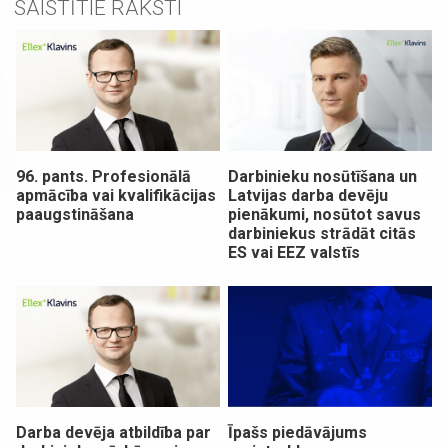
SAISTĪTIE RAKSTI
96. pants. Profesionālā
Darbinieku nosūtīšana un
apmācība vai kvalifikācijas
Latvijas darba devēju
paaugstināšana
pienākumi, nosūtot savus
darbiniekus strādāt citās
ES vai EEZ valstīs
Darba devēja atbildība par
Īpašs piedāvājums