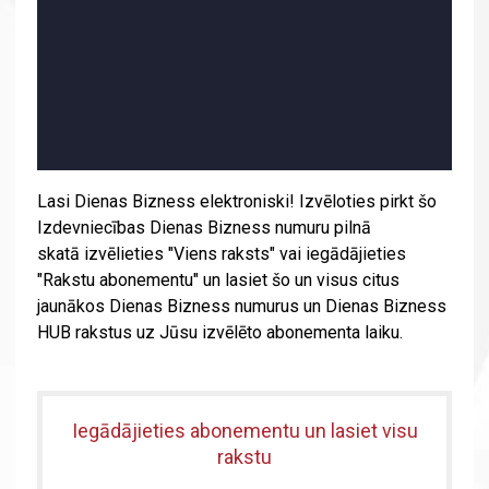
Lasi Dienas Bizness elektroniski! Izvēloties pirkt šo
Izdevniecības Dienas Bizness numuru pilnā
skatā izvēlieties "Viens raksts" vai iegādājieties
"Rakstu abonementu" un lasiet šo un visus citus
jaunākos Dienas Bizness numurus un Dienas Bizness
HUB rakstus uz Jūsu izvēlēto abonementa laiku.
Iegādājieties abonementu un lasiet visu
rakstu