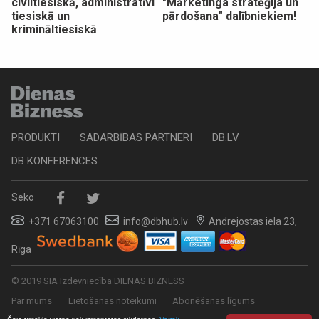
civiltiesiskā, administratīvi
"Mārketinga stratēģija un
tiesiskā un
pārdošana" dalībniekiem!
krimināltiesiskā
PRODUKTI
SADARBĪBAS PARTNERI
DB.LV
DB KONFERENCES
Seko
+371 67063100
info@dbhub.lv
Andrejostas iela 23,
Rīga
© 2019 SIA Izdevniecība DIENAS BIZNESS
Par mums
Lietošanas noteikumi
Abonēšanas līgums