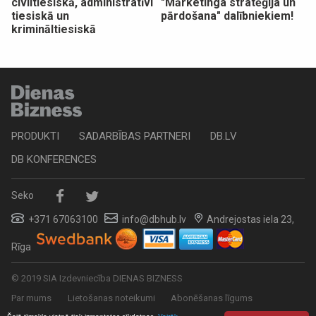
civiltiesiskā, administratīvi
"Mārketinga stratēģija un
tiesiskā un
pārdošana" dalībniekiem!
krimināltiesiskā
PRODUKTI
SADARBĪBAS PARTNERI
DB.LV
DB KONFERENCES
Seko
+371 67063100
info@dbhub.lv
Andrejostas iela 23,
Rīga
© 2019 SIA Izdevniecība DIENAS BIZNESS
Par mums
Lietošanas noteikumi
Abonēšanas līgums