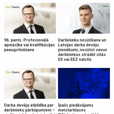
96. pants. Profesionālā
Darbinieku nosūtīšana un
apmācība vai kvalifikācijas
Latvijas darba devēju
paaugstināšana
pienākumi, nosūtot savus
darbiniekus strādāt citās
ES vai EEZ valstīs
Darba devēja atbildība par
Īpašs piedāvājums
darbinieku pārkāpumiem –
meistarklases