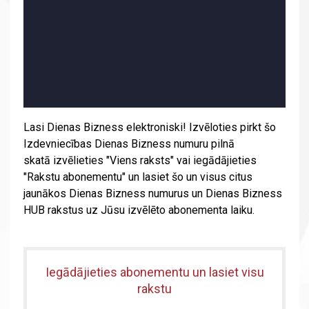
Lasi Dienas Bizness elektroniski! Izvēloties pirkt šo
Izdevniecības Dienas Bizness numuru pilnā
skatā izvēlieties "Viens raksts" vai iegādājieties
"Rakstu abonementu" un lasiet šo un visus citus
jaunākos Dienas Bizness numurus un Dienas Bizness
HUB rakstus uz Jūsu izvēlēto abonementa laiku.
Iegādājieties abonementu un lasiet visu
rakstu