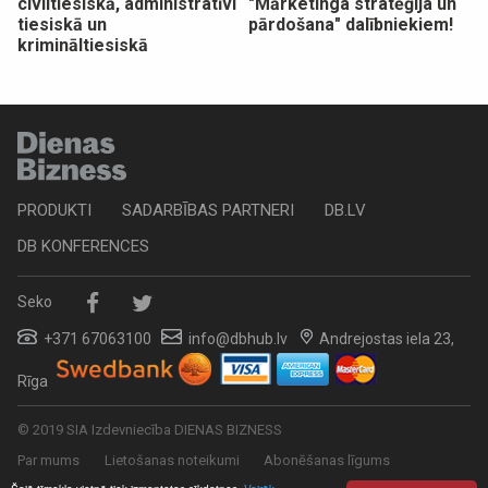
civiltiesiskā, administratīvi
"Mārketinga stratēģija un
tiesiskā un
pārdošana" dalībniekiem!
krimināltiesiskā
PRODUKTI
SADARBĪBAS PARTNERI
DB.LV
DB KONFERENCES
Seko
+371 67063100
info@dbhub.lv
Andrejostas iela 23,
Rīga
© 2019 SIA Izdevniecība DIENAS BIZNESS
Par mums
Lietošanas noteikumi
Abonēšanas līgums