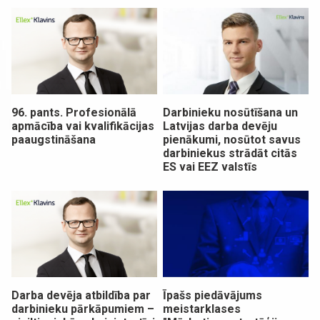
96. pants. Profesionālā
Darbinieku nosūtīšana un
apmācība vai kvalifikācijas
Latvijas darba devēju
paaugstināšana
pienākumi, nosūtot savus
darbiniekus strādāt citās
ES vai EEZ valstīs
Darba devēja atbildība par
Īpašs piedāvājums
darbinieku pārkāpumiem –
meistarklases