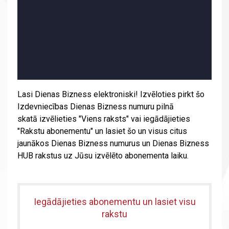
Lasi Dienas Bizness elektroniski! Izvēloties pirkt šo
Izdevniecības Dienas Bizness numuru pilnā
skatā izvēlieties "Viens raksts" vai iegādājieties
"Rakstu abonementu" un lasiet šo un visus citus
jaunākos Dienas Bizness numurus un Dienas Bizness
HUB rakstus uz Jūsu izvēlēto abonementa laiku.
Iegādājieties abonementu un lasiet visu
rakstu