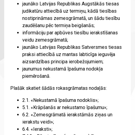
jaunāko Latvijas Republikas Augstākās tiesas
judikatūru attiecībā uz termiņu, kādā tiesības
nostiprināmas zemesgrāmatā, un šādu tiesību
zaudēšanu pēc termiņa beigšanās;
informāciju par apbūves tiesību ierakstīšanas
veidu zemesgrāmatā;
jaunāko Latvijas Republikas Satversmes tiesas
praksi attiecībā uz mantas labticīga ieguvēja
aizsardzības principa ierobežojumiem;
jaunumus nekustamā īpašuma nodokļa
piemērošanā.
Plašāk skatiet šādās rokasgrāmatas nodaļās:
2.1. «Nekustamā īpašuma nodoklis»;
5.1. «Krāpšanās ar nekustamo īpašumu»;
6.2. «Zemesgrāmatā ierakstāmās ziņas un
ierakstu veidi»;
6.4. «Ieraksti»;