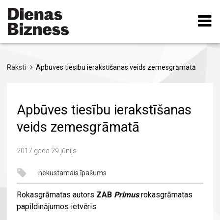
Pārlekt
uz
galveno
saturu
Raksti
Apbūves tiesību ierakstīšanas veids zemesgrāmatā
Apbūves tiesību ierakstīšanas
veids zemesgrāmatā
2017.gada 29.jūnijs
nekustamais īpašums
Rokasgrāmatas autors
ZAB
Primus
rokasgrāmatas
papildinājumos ietvēris: