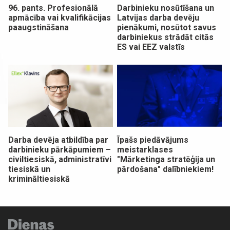
96. pants. Profesionālā
Darbinieku nosūtīšana un
apmācība vai kvalifikācijas
Latvijas darba devēju
paaugstināšana
pienākumi, nosūtot savus
darbiniekus strādāt citās
ES vai EEZ valstīs
Darba devēja atbildība par
Īpašs piedāvājums
darbinieku pārkāpumiem –
meistarklases
civiltiesiskā, administratīvi
"Mārketinga stratēģija un
tiesiskā un
pārdošana" dalībniekiem!
krimināltiesiskā