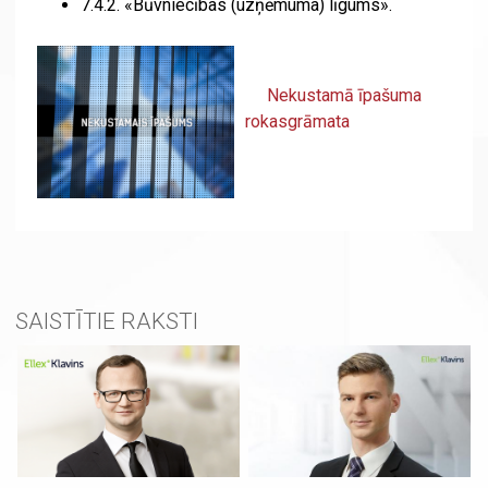
7.4.2. «Būvniecības (uzņēmuma) līgums».
Nekustamā īpašuma
rokasgrāmata
SAISTĪTIE RAKSTI