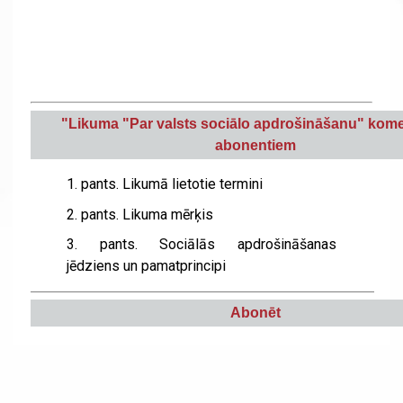
"Likuma "Par valsts sociālo apdrošināšanu
" kom
abonentiem
1. pants. Likumā lietotie termini
2. pants. Likuma mērķis
3. pants. Sociālās apdrošināšanas
jēdziens un pamatprincipi
Abonēt