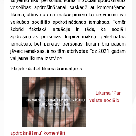
saņemtu tikai personas, kuras ir sociāli apdrošinātas
veselības apdrošināšanai saskaņā ar komentējamo
likumu, atbrīvotas no maksājumiem kā izņēmumu vai
veikušas sociālās apdrošināšanas iemaksas. Tomēr
šobrīd faktiskā situācija ir tāda, ka sociāli
apdrošinātās personas turpina maksāt palielinātās
iemaksas, bet pārējās personas, kurām bija pašām
jāveic iemaksas, ir no tām atbrīvotas līdz 2021. gadam
vai jauna likuma izstrādei.
Plašāk skatiet likuma komentāros.
Likuma "Par
valsts sociālo
apdrošināšanu" komentāri