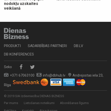
nodokļu uzskaites
veikšanā
PRODUKTI
SADARBĪBAS PARTNERI
DB.LV
DB KONFERENCES
Seko
+371 67063100
info@dbhub.lv
Andrejostas iela 23,
Rīga
© 2019 SIA Izdevniecība DIENAS BIZNESS
Par mums
Lietošanas noteikumi
Abonēšanas līgums
Reklāma
Kontakti
Atsauksmes