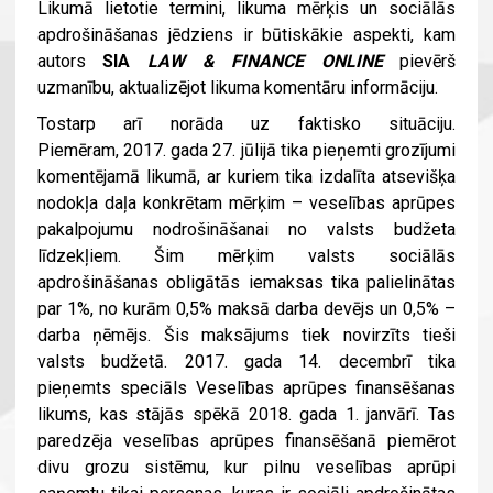
Likumā lietotie termini, likuma mērķis un sociālās
apdrošināšanas jēdziens ir būtiskākie aspekti, kam
autors
SIA
LAW & FINANCE ONLINE
pievērš
uzmanību, aktualizējot likuma komentāru informāciju.
Tostarp arī norāda uz faktisko situāciju.
Piemēram, 2017. gada 27. jūlijā tika pieņemti grozījumi
komentējamā likumā, ar kuriem tika izdalīta atsevišķa
nodokļa daļa konkrētam mērķim – veselības aprūpes
pakalpojumu nodrošināšanai no valsts budžeta
līdzekļiem. Šim mērķim valsts sociālās
apdrošināšanas obligātās iemaksas tika palielinātas
par 1%, no kurām 0,5% maksā darba devējs un 0,5% –
darba ņēmējs. Šis maksājums tiek novirzīts tieši
valsts budžetā. 2017. gada 14. decembrī tika
pieņemts speciāls Veselības aprūpes finansēšanas
likums, kas stājās spēkā 2018. gada 1. janvārī. Tas
paredzēja veselības aprūpes finansēšanā piemērot
divu grozu sistēmu, kur pilnu veselības aprūpi