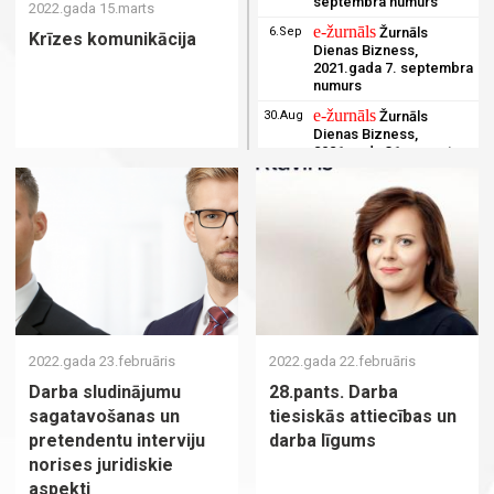
septembra numurs
2022.gada 15.marts
e-žurnāls
6.Sep
Žurnāls
Krīzes komunikācija
Dienas Bizness,
2021.gada 7. septembra
numurs
e-žurnāls
30.Aug
Žurnāls
Dienas Bizness,
2021.gada 31. augusta
numurs
e-žurnāls
23.Aug
Žurnāls
Dienas Bizness,
2021.gada 24. augusta
numurs
e-žurnāls
16.Aug
Žurnāls
Dienas Bizness,
2021.gada 17. augusta
numurs
2022.gada 23.februāris
2022.gada 22.februāris
e-žurnāls
9.Aug
Žurnāls
Dienas Bizness,
Darba sludinājumu
28.pants. Darba
2021.gada 10. augusta
sagatavošanas un
tiesiskās attiecības un
numurs
pretendentu interviju
darba līgums
e-žurnāls
2.Aug
Žurnāls
norises juridiskie
Dienas Bizness,
aspekti
2021.gada 3. augusta