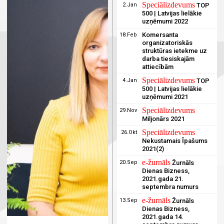
Speciālizdevums
2.Jan
TOP
500 | Latvijas lielākie
uzņēmumi 2022
Komersanta
18.Feb
organizatoriskās
struktūras ietekme uz
darba tiesiskajām
attiecībām
Speciālizdevums
4.Jan
TOP
500 | Latvijas lielākie
uzņēmumi 2021
Speciālizdevums
29.Nov
Miljonārs 2021
Speciālizdevums
26.Okt
Nekustamais Īpašums
2021(2)
e-žurnāls
20.Sep
Žurnāls
Dienas Bizness,
2021.gada 21.
septembra numurs
e-žurnāls
13.Sep
Žurnāls
Dienas Bizness,
2021.gada 14.